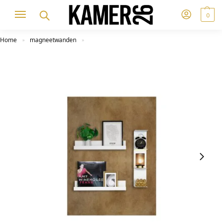
0
Home
magneetwanden
»
»