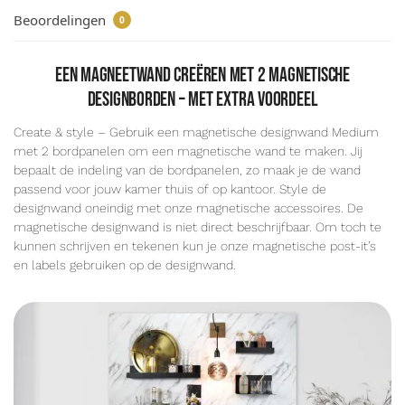
Beoordelingen
0
een magneetwand creëren met 2 magnetische
designborden – met extra voordeel
Create & style – Gebruik een magnetische designwand Medium
met 2 bordpanelen om een magnetische wand te maken. Jij
bepaalt de indeling van de bordpanelen, zo maak je de wand
passend voor jouw kamer thuis of op kantoor. Style de
designwand oneindig met onze magnetische accessoires. De
magnetische designwand is niet direct beschrijfbaar. Om toch te
kunnen schrijven en tekenen kun je onze magnetische post-it’s
en labels gebruiken op de designwand.