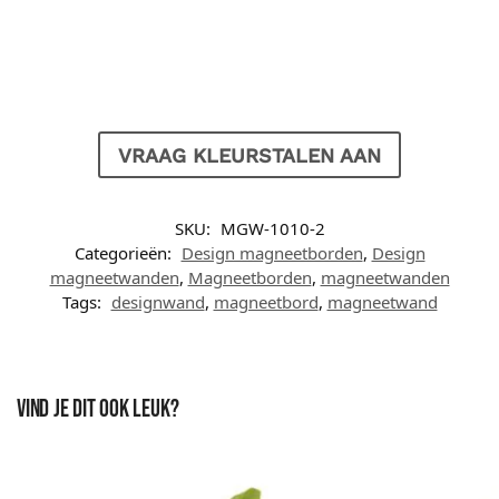
VRAAG KLEURSTALEN AAN
SKU:
MGW-1010-2
Categorieën:
Design magneetborden
,
Design
magneetwanden
,
Magneetborden
,
magneetwanden
Tags:
designwand
,
magneetbord
,
magneetwand
Vind je dit ook leuk?