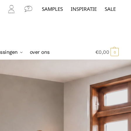
SAMPLES
INSPIRATIE
SALE
Mijn
Con
Acc
tact
oun
t
ossingen
over ons
€
0,00
0