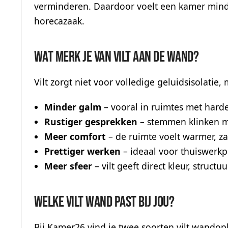
verminderen. Daardoor voelt een kamer minder
horecazaak.
Wat merk je van vilt aan de wand?
Vilt zorgt niet voor volledige geluidsisolati
Minder galm
– vooral in ruimtes met harde
Rustiger gesprekken
– stemmen klinken m
Meer comfort
– de ruimte voelt warmer, z
Prettiger werken
– ideaal voor thuiswerkp
Meer sfeer
– vilt geeft direct kleur, struc
Welke vilt wand past bij jou?
Bij Kamer26 vind je twee soorten vilt wandop