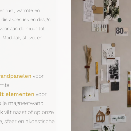
er rust, warmte en
n die akoestiek en design
 voor aan de muur tot
odulair, stijlvol en
 wandpanelen
voor
imte
lt elementen
voor
op je magneetwand
k vilt naast of op onze
 sfeer en akoestische