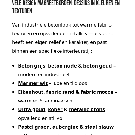
Vele design magneetborden: dessins in kleuren en
texturen
Van industriële betonlook tot warme fabric-
texturen en opvallende metallics — elk bord
heeft een eigen reliëf en karakter, en past
binnen een specifieke interieurstijl:
Beton grijs
,
beton nude
&
beton goud
–
modern en industrieel
Marmer wit
– luxe en tijdloos
Eikenhout
,
fabric sand
&
fabric mocca
–
warm en Scandinavisch
Ultra goud
,
koper
&
metallic brons
–
opvallend en stijlvol
Pastel groen
,
aubergine
&
staal blauw