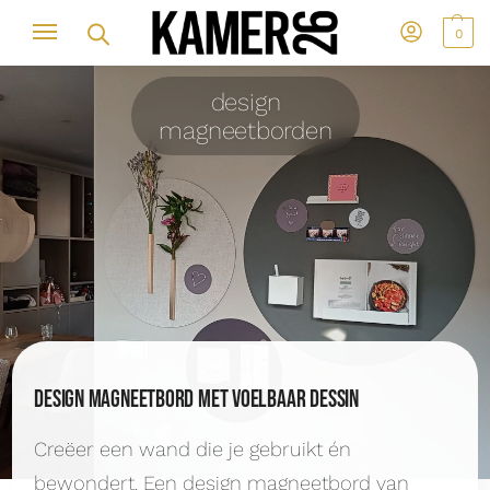
0
design
magneetborden
Design magneetbord met voelbaar dessin
Creëer een wand die je gebruikt én
bewondert. Een design magneetbord van