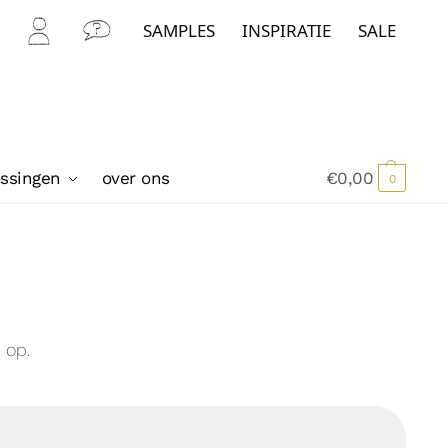
SAMPLES
INSPIRATIE
SALE
Mijn
Con
Acc
tact
oun
t
ossingen
over ons
€
0,00
0
 op.