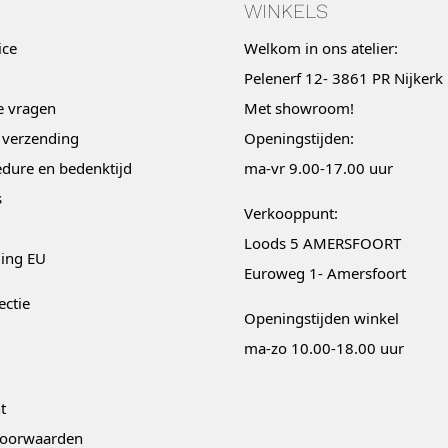
WINKELS
ice
Welkom in ons atelier:
Pelenerf 12- 3861 PR Nijkerk
e vragen
Met
showroom
!
 verzending
Openingstijden:
dure en bedenktijd
ma-vr 9.00-17.00 uur
s
Verkooppunt:
Loods 5 AMERSFOORT
ging EU
Euroweg 1- Amersfoort
ectie
Openingstijden winkel
ma-zo 10.00-18.00 uur
t
oorwaarden