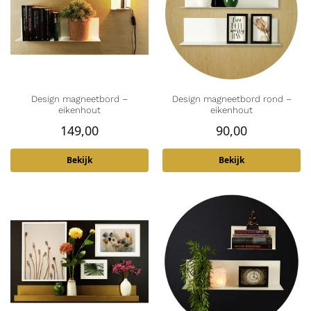
Design magneetbord –
Design magneetbord rond –
eikenhout
eikenhout
149,00
90,00
Bekijk
Bekijk