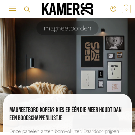
0
magneetborden
Magneetbord kopen? Kies er één die meer houdt dan
een boodschappenlijstje
Onze panelen zitten bomvol ijzer. Daardoor grijpen