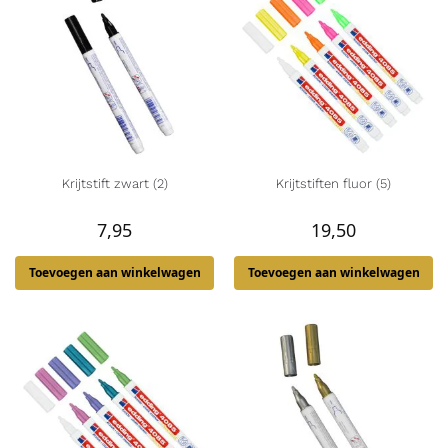
Krijtstift zwart (2)
Krijtstiften fluor (5)
7,95
19,50
Toevoegen aan winkelwagen
Toevoegen aan winkelwagen