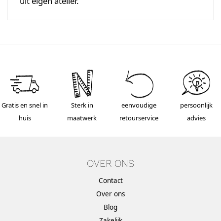
uit eigen atelier.
Gratis en snel in
Sterk in
eenvoudige
persoonlijk
huis
maatwerk
retourservice
advies
OVER ONS
Contact
Over ons
Blog
Zakelijk