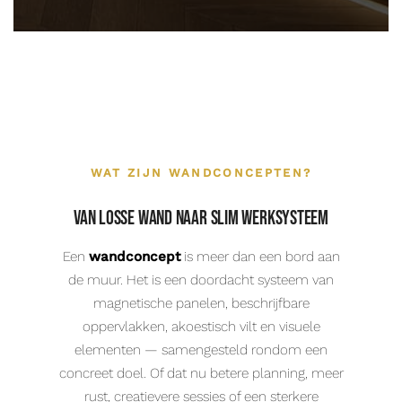
WAT ZIJN WANDCONCEPTEN?
Van losse wand naar slim werksysteem
Een
wandconcept
is meer dan een bord aan
de muur. Het is een doordacht systeem van
magnetische panelen, beschrijfbare
oppervlakken, akoestisch vilt en visuele
elementen — samengesteld rondom een
concreet doel. Of dat nu betere planning, meer
rust, creatievere sessies of een sterkere