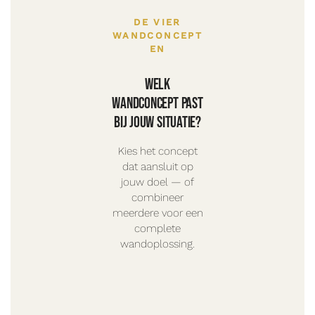
DE VIER
WANDCONCEPT
EN
Welk
wandconcept past
bij jouw situatie?
Kies het concept
dat aansluit op
jouw doel — of
combineer
meerdere voor een
complete
wandoplossing.