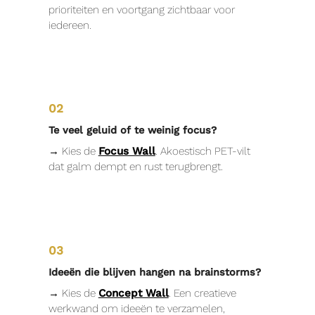
prioriteiten en voortgang zichtbaar voor
iedereen.
02
Te veel geluid of te weinig focus?
→ Kies de
Focus Wall
. Akoestisch PET-vilt
dat galm dempt en rust terugbrengt.
03
Ideeën die blijven hangen na brainstorms?
→ Kies de
Concept Wall
. Een creatieve
werkwand om ideeën te verzamelen,