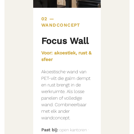
02 —
WANDCONCEPT
Focus Wall
Voor: akoestiek, rust &
sfeer
Akoestische wand van
PET-vilt die galm dempt
en rust brengt in de
werkruimte. Als losse
panelen of volledige
wand. Combineerbaar
met elk ander
wandconcept.
Past bij:
open kantoren ·