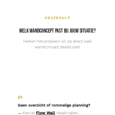
KEUZEHULP
Welk wandconcept past bij jouw situatie?
Herken het probleem en zie direct welk
wandconcept daarbij past.
01
Geen overzicht of rommelige planning?
→ Kies de
Flow Wall
. Maakt taken,