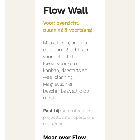
Flow Wall
Voor: overzicht,
planning & voortgang
Maakt taken, projecten
en planning zichtbaar
voor het hele team.
Ideaal voor scrum,
kanban, dagstarts en
weekplanning.
Magnetisch en
beschrijfbaar, altijd op
maat.
Past bij:
scrumteams ·
projectteams · operations ·
marketing
Meer over Flow