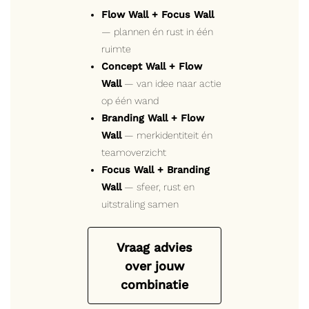
Flow Wall + Focus Wall
— plannen én rust in één
ruimte
Concept Wall + Flow
Wall
— van idee naar actie
op één wand
Branding Wall + Flow
Wall
— merkidentiteit én
teamoverzicht
Focus Wall + Branding
Wall
— sfeer, rust en
uitstraling samen
Vraag advies
over jouw
combinatie