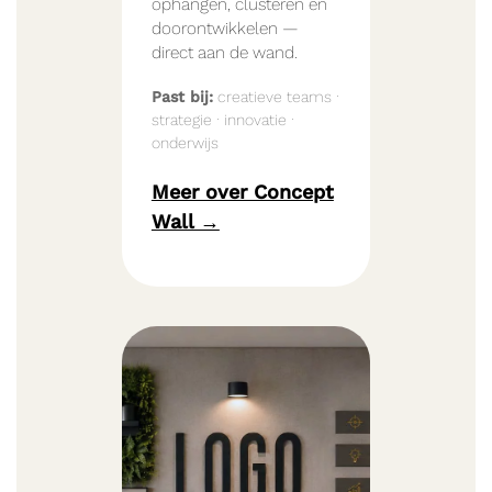
ophangen, clusteren en
doorontwikkelen —
direct aan de wand.
Past bij:
creatieve teams ·
strategie · innovatie ·
onderwijs
Meer over Concept
Wall →