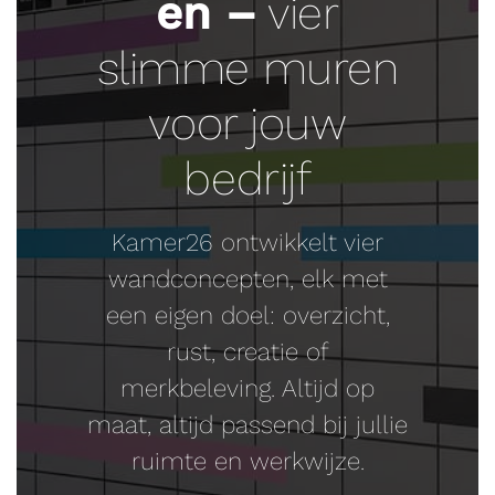
en –
vier
slimme muren
voor jouw
bedrijf
Kamer26 ontwikkelt vier
wandconcepten, elk met
een eigen doel: overzicht,
rust, creatie of
merkbeleving. Altijd op
maat, altijd passend bij jullie
ruimte en werkwijze.