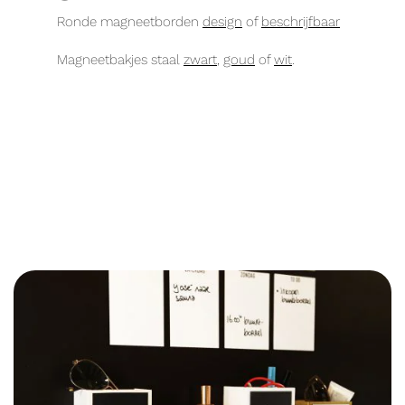
Ronde magneetborden
design
of
beschrijfbaar
Magneetbakjes staal
zwart
,
goud
of
wit
.