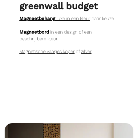
greenwall budget
Magneetbehang
luxe in een kleur
naar keuze.
Magneetbord
in een
design
of een
beschrijfbare
kleur.
Magnetische vaasjes koper
of
zilver