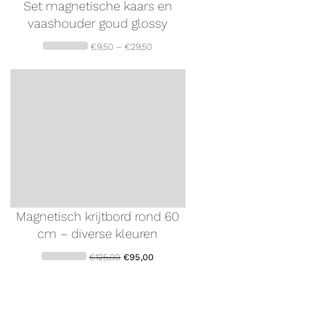
Set magnetische kaars en
vaashouder goud glossy
€
9,50
–
€
29,50
Magnetisch krijtbord rond 60
cm – diverse kleuren
€
125,00
€
95,00