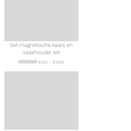
Set magnetische kaars en
vaashouder wit
€
9,50
–
€
29,50