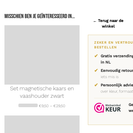
Misschien ben je geïnteresseerd in…
← Terug naar de
winkel
ZEKER EN VERTRO
BESTELLEN
✔
Gratis verzendin
in NL
✔
Eenvoudig retou
iets mis is
✔
Persoonlijk advi
Set magnetische kaars en
over kleur, forma
vaashouder zwart
Ge
€
9,50
–
€
29,50
w