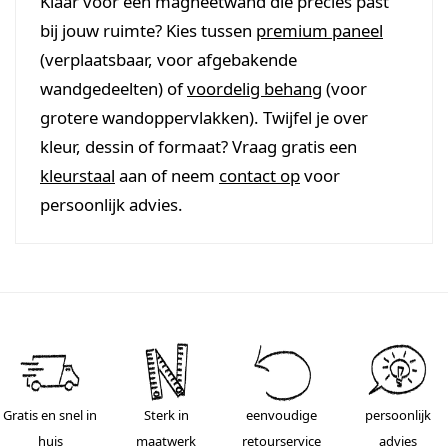
Klaar voor een magneetwand die precies past
bij jouw ruimte? Kies tussen
premium paneel
(verplaatsbaar, voor afgebakende
wandgedeelten) of
voordelig behang
(voor
grotere wandoppervlakken). Twijfel je over
kleur, dessin of formaat? Vraag gratis een
kleurstaal
aan of neem
contact op
voor
persoonlijk advies.
Gratis en snel in
Sterk in
eenvoudige
persoonlijk
huis
maatwerk
retourservice
advies