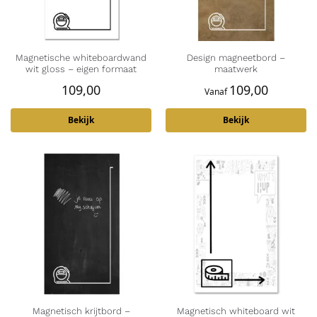
Magnetische whiteboardwand
Design magneetbord –
wit gloss – eigen formaat
maatwerk
109,00
109,00
Vanaf
Bekijk
Bekijk
Magnetisch krijtbord –
Magnetisch whiteboard wit