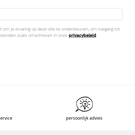
t om je ervaring op deze site te ondersteunen, om toegang tot
oeleinden zoals omschreven in onze
privacybeleid
.
ervice
persoonlijk advies