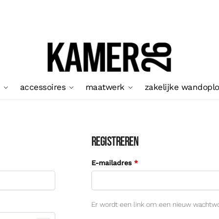
accessoires
maatwerk
zakelijke wandopl
Registreren
E-mailadres
*
Er wordt een link om een nieuw wachtwoo