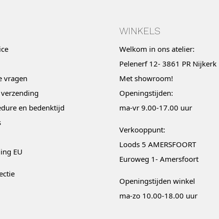
WINKELS
ice
Welkom in ons atelier:
Pelenerf 12- 3861 PR Nijkerk
e vragen
Met
showroom
!
 verzending
Openingstijden:
dure en bedenktijd
ma-vr 9.00-17.00 uur
s
Verkooppunt:
Loods 5 AMERSFOORT
ging EU
Euroweg 1- Amersfoort
ectie
Openingstijden winkel
ma-zo 10.00-18.00 uur