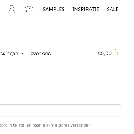
SAMPLES
INSPIRATIE
SALE
Mijn
Con
Acc
tact
oun
t
ossingen
over ons
€
0,00
0
rd in te stellen naar je e-mailadres verzonden.