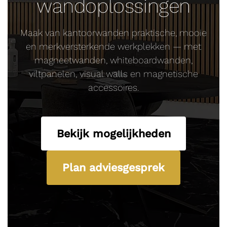
wandoplossingen
Maak van kantoorwanden praktische, mooie
en merkversterkende werkplekken — met
magneetwanden, whiteboardwanden,
viltpanelen, visual walls en magnetische
accessoires.
Bekijk mogelijkheden
Plan adviesgesprek