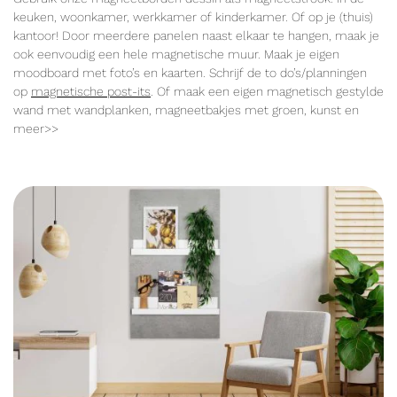
keuken, woonkamer, werkkamer of kinderkamer. Of op je (thuis)
kantoor! Door meerdere panelen naast elkaar te hangen, maak je
ook eenvoudig een hele magnetische muur. Maak je eigen
moodboard met foto’s en kaarten. Schrijf de to do’s/planningen
op
magnetische post-its
. Of maak een eigen magnetisch gestylde
wand met wandplanken, magneetbakjes met groen, kunst en
meer>>