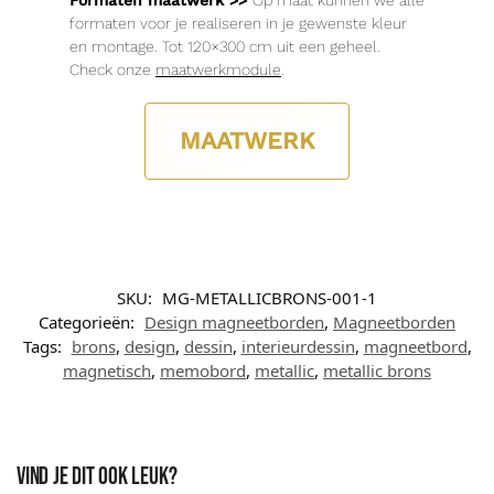
Formaten maatwerk >>
Op maat kunnen we alle
formaten voor je realiseren in je gewenste kleur
en montage. Tot 120×300 cm uit een geheel.
Check onze
maatwerkmodule
.
MAATWERK
SKU:
MG-METALLICBRONS-001-1
Categorieën:
Design magneetborden
,
Magneetborden
Tags:
brons
,
design
,
dessin
,
interieurdessin
,
magneetbord
,
magnetisch
,
memobord
,
metallic
,
metallic brons
Vind je dit ook leuk?