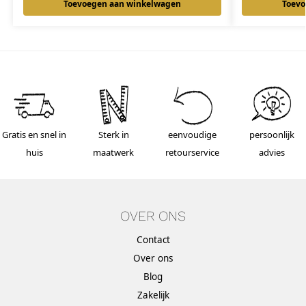
Toevoegen aan winkelwagen
Toevo
Gratis en snel in
Sterk in
eenvoudige
persoonlijk
huis
maatwerk
retourservice
advies
OVER ONS
Contact
Over ons
Blog
Zakelijk