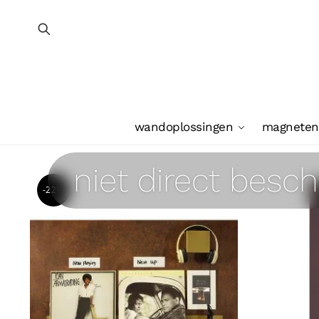
wandoplossingen
magneten
niet direct besch
-22%