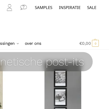
SAMPLES
INSPIRATIE
SALE
Mijn
Con
Acc
tact
oun
t
ossingen
over ons
€
0,00
0
gnetische post-its