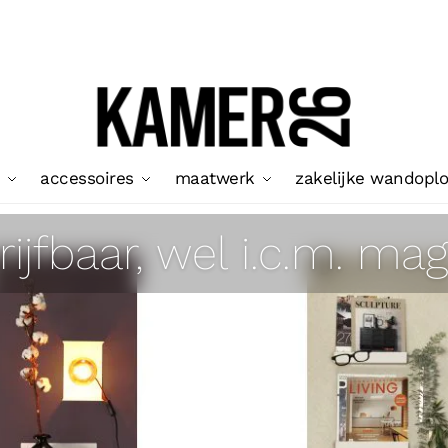
accessoires
maatwerk
zakelijke wandopl
rijfbaar, wel i.c.m. ma