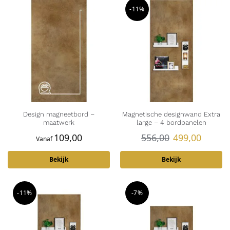
-11%
Design magneetbord –
Magnetische designwand Extra
maatwerk
large – 4 bordpanelen
109,00
556,00
499,00
Vanaf
Bekijk
Bekijk
-11%
-7%