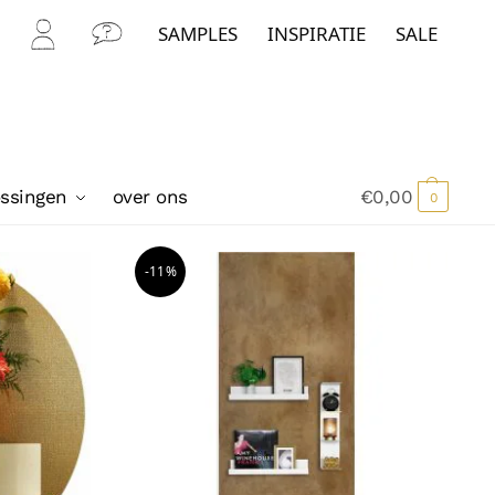
SAMPLES
INSPIRATIE
SALE
Mijn
Con
Acc
tact
oun
t
ossingen
over ons
€
0,00
0
-11%