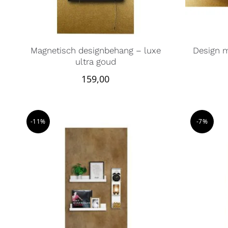
Magnetisch designbehang – luxe
Design m
ultra goud
159,00
-11%
-7%