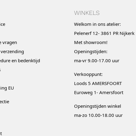
WINKELS
ice
Welkom in ons atelier:
Pelenerf 12- 3861 PR Nijkerk
e vragen
Met
showroom
!
 verzending
Openingstijden:
dure en bedenktijd
ma-vr 9.00-17.00 uur
s
Verkooppunt:
Loods 5 AMERSFOORT
ging EU
Euroweg 1- Amersfoort
ectie
Openingstijden winkel
ma-zo 10.00-18.00 uur
t