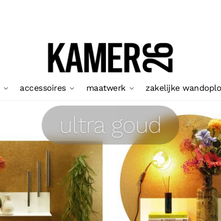
accessoires
maatwerk
zakelijke wandopl
ultra goud