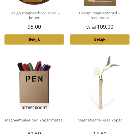
Design magneetbord rond –
Design magneetbord –
koper
maatwerk
95,00
109,00
Vanaf
Bekijk
Bekijk
UITVERKOCHT
Magneetbakje pen koper metaal
Magnetische vaas koper
32,50
14,50