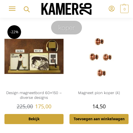
0
koper
-22%
Design magneetbord 60×150 –
Magneet pion koper (4)
diverse designs
225,00
175,00
14,50
Bekijk
Toevoegen aan winkelwagen