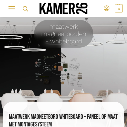
0
maatwerk
magneetborden
- whiteboard
Maatwerk magneetbord whiteboard – paneel op maat
met montagesysteem