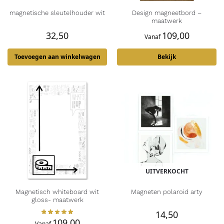
magnetische sleutelhouder wit
Design magneetbord –
maatwerk
32,50
109,00
Vanaf
Toevoegen aan winkelwagen
Bekijk
UITVERKOCHT
Magnetisch whiteboard wit
Magneten polaroid arty
gloss- maatwerk
14,50
109,00
Vanaf