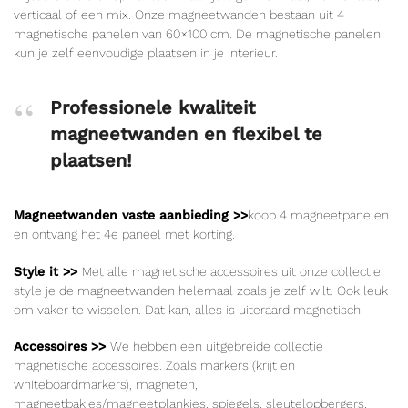
verticaal of een mix. Onze magneetwanden bestaan uit 4
magnetische panelen van 60×100 cm. De magnetische panelen
kun je zelf eenvoudige plaatsen in je interieur.
Professionele kwaliteit
magneetwanden en flexibel te
plaatsen!
Magneetwanden vaste aanbieding >>
koop 4 magneetpanelen
en ontvang het 4e paneel met korting.
Style it >>
Met alle magnetische accessoires uit onze collectie
style je de magneetwanden helemaal zoals je zelf wilt. Ook leuk
om vaker te wisselen. Dat kan, alles is uiteraard magnetisch!
Accessoires >>
We hebben een uitgebreide collectie
magnetische accessoires. Zoals markers (krijt en
whiteboardmarkers), magneten,
magneetbakjes/magneetplankjes, spiegels, sleutelopbergers,