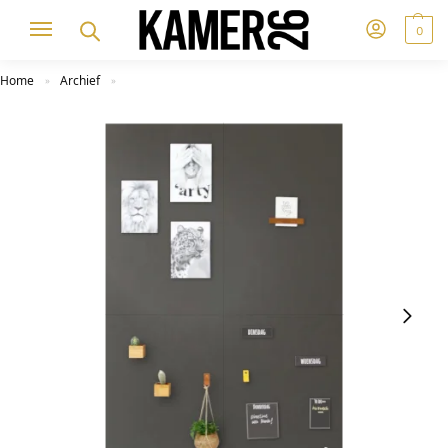
0
Home
Archief
»
»