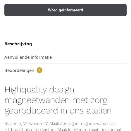
Word geïnformeerd
Beschrijving
Aanvullende informatie
Beoordelingen
0
Highquality design
magneetwanden met zorg
geproduceerd in ons atelier!
Gezien bij VT wonen TV! Maak een eigen magneetwand mat –
krijtbord thuis of op kantoor. Maak je eigen formaat, horizontaal,