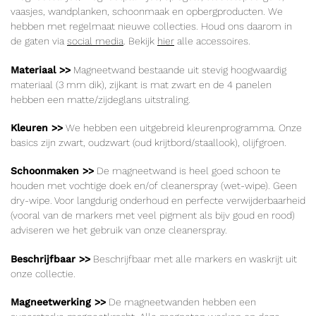
vaasjes, wandplanken, schoonmaak en opbergproducten. We
hebben met regelmaat nieuwe collecties. Houd ons daarom in
de gaten via
social media
. Bekijk
hier
alle accessoires.
Materiaal >>
Magneetwand bestaande uit stevig hoogwaardig
materiaal (3 mm dik), zijkant is mat zwart en de 4 panelen
hebben een matte/zijdeglans uitstraling.
Kleuren >>
We hebben een uitgebreid kleurenprogramma. Onze
basics zijn zwart, oudzwart (oud krijtbord/staallook), olijfgroen.
Schoonmaken >>
De magneetwand is heel goed schoon te
houden met vochtige doek en/of cleanerspray (wet-wipe). Geen
dry-wipe. Voor langdurig onderhoud en perfecte verwijderbaarheid
(vooral van de markers met veel pigment als bijv goud en rood)
adviseren we het gebruik van onze cleanerspray.
Beschrijfbaar >>
Beschrijfbaar met alle markers en waskrijt uit
onze collectie.
Magneetwerking >>
De magneetwanden hebben een