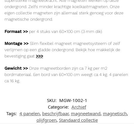
supersterke magneetkracht. Alle magneten werken op deze
ondergrond. Zelfs minder krachtige koelkastmagneten. Onze
eigen collectie magneten zijn allemaal sterk genoeg voor deze
magnetische ondergrond.
Formaat >>
per 4 stuks van 60×100 cm (3 mm dik)
Montage >>
Slim flexibel magneet magneetsysteem of zelf
verlijmen op een gladde ondergrond. Bekijk hoe makkelijk de
bevestiging gaat
>>>
Gewicht >>
Onze magneetborden zijn ca 7 kg per m2
bordmateriaal. Een bord van 60×100 cm weegt ca 4 kg. 4 panelen
ca 16 kg.
SKU:
MGW-1002-1
Categorie:
Archief
Tags:
4 panelen
,
beschrijfbaar
,
magneetwand
,
magnetisch
,
olijfgroen
,
Standaard collectie