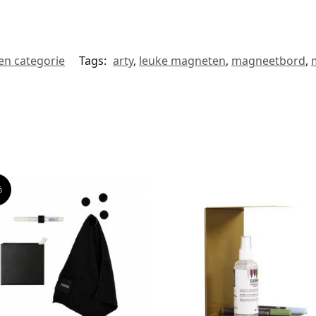
en categorie
Tags:
arty
,
leuke magneten
,
magneetbord
,
%