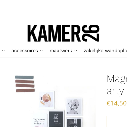
accessoires
maatwerk
zakelijke wandopl
Magn
arty
€
14,50