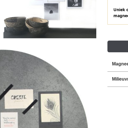
Uniek 
magnee
Magnee
Milieuv