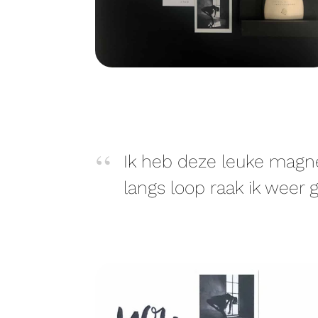
Ik heb deze leuke magne
langs loop raak ik weer