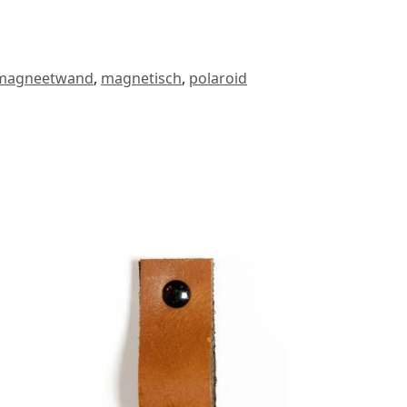
magneetwand
,
magnetisch
,
polaroid