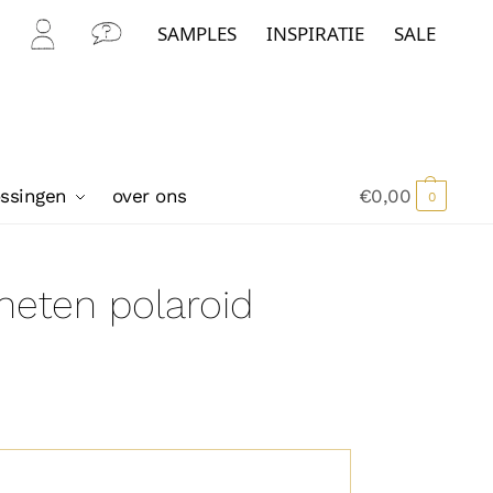
SAMPLES
INSPIRATIE
SALE
Mijn
Con
Acc
tact
oun
t
ossingen
over ons
€
0,00
0
eten polaroid