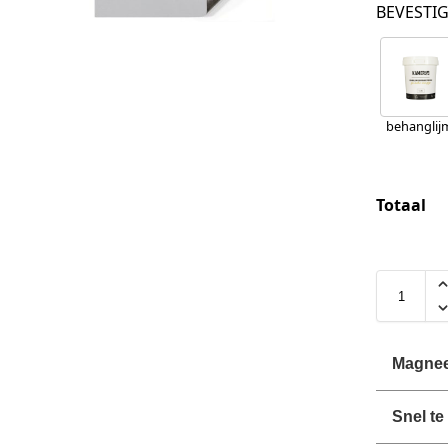
BEVESTI
behanglij
Totaal
Magneet
Snel te