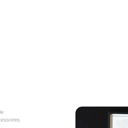
de
essoires.