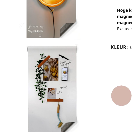
Hoge kw
magnee
magnee
Exclusi
KLEUR
:
O