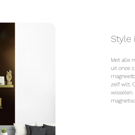
Style 
Met alle 
uit onze c
magneetbe
zelf wilt.
wisselen. 
magnetis