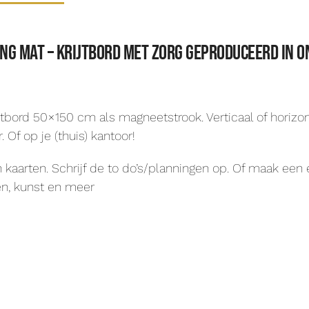
g mat – krijtbord met zorg geproduceerd in on
ord 50×150 cm als magneetstrook. Verticaal of horizonta
f op je (thuis) kantoor!
 kaarten. Schrijf de to do’s/planningen op. Of maak ee
n, kunst en meer