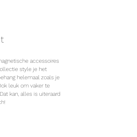
it
magnetische accessoires
ollectie style je het
hang helemaal zoals je
 Ook leuk om vaker te
Dat kan, alles is uiteraard
ch!