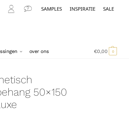
SAMPLES
INSPIRATIE
SALE
Mijn
Con
Acc
tact
oun
t
ossingen
over ons
€
0,00
0
netisch
tbehang 50×150
luxe