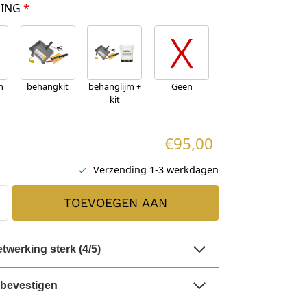
GING
*
m
behangkit
behanglijm +
Geen
kit
€95,00
Verzending 1-3 werkdagen
TOEVOEGEN AAN
WINKELWAGEN
werking sterk (4/5)
 bevestigen