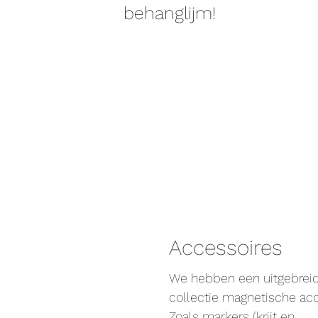
behanglijm!
Accessoires
We hebben een uitgebrei
collectie magnetische acc
Zoals markers (krijt en