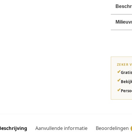
Beschri
Milieuv
ZEKER 
✔
Grati
✔
Bekij
✔
Perso
Beschrijving
Aanvullende informatie
Beoordelingen