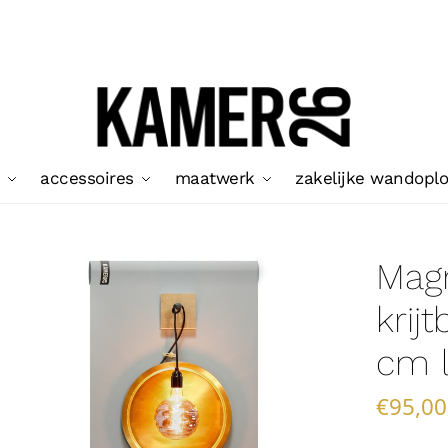
accessoires
maatwerk
zakelijke wandopl
Mag
krij
cm 
€
95,00