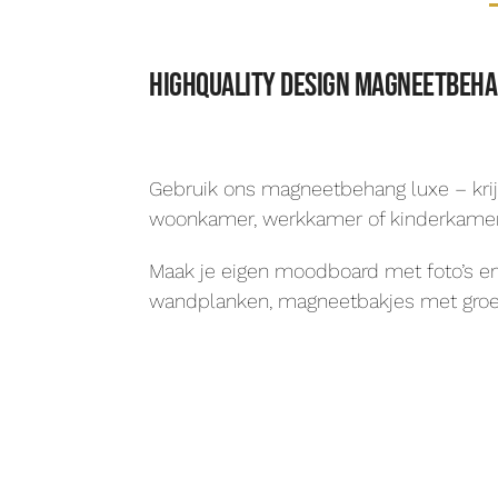
Highquality design magneetbehan
Gebruik ons magneetbehang luxe – krijtb
woonkamer, werkkamer of kinderkamer. O
Maak je eigen moodboard met foto’s en
wandplanken, magneetbakjes met groe