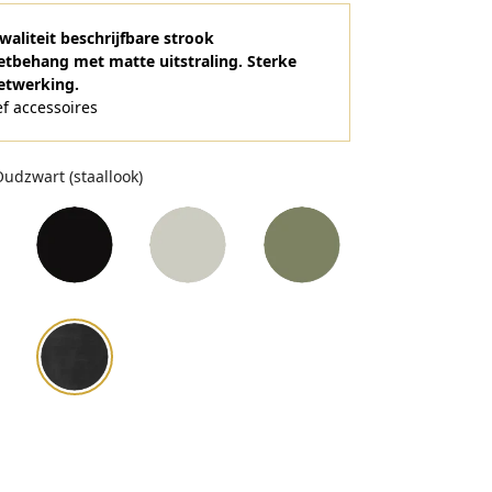
aliteit beschrijfbare strook
tbehang met matte uitstraling. Sterke
twerking.
ef accessoires
udzwart (staallook)