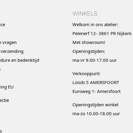
WINKELS
ice
Welkom in ons atelier:
Pelenerf 12- 3861 PR Nijkerk
e vragen
Met
showroom
!
 verzending
Openingstijden:
dure en bedenktijd
ma-vr 9.00-17.00 uur
s
Verkooppunt:
Loods 5 AMERSFOORT
ging EU
Euroweg 1- Amersfoort
ectie
Openingstijden winkel
ma-zo 10.00-18.00 uur
t