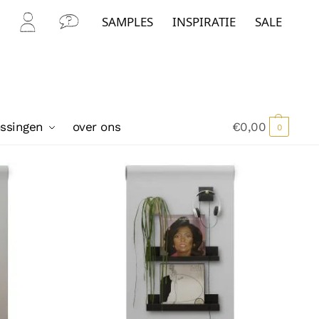
SAMPLES
INSPIRATIE
SALE
Mijn
Con
Acc
tact
oun
t
ossingen
over ons
€
0,00
0