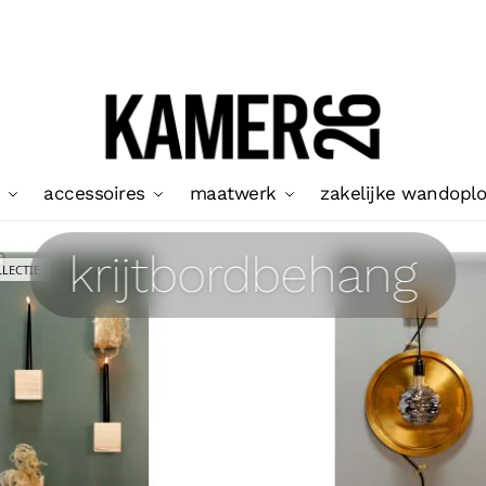
accessoires
maatwerk
zakelijke wandopl
krijtbordbehang
LECTIE