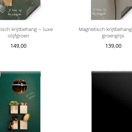
isch krijtbehang – luxe
Magnetisch krijtbehang
olijfgroen
groengrijs
149,00
139,00