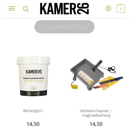
0
magneetbehang
Behanglijm
Gereedschapset –
magneetbehang
14,50
14,50