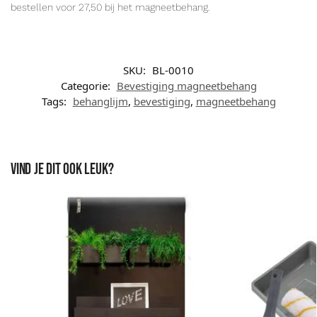
bestellen voor 27,50 bij het magneetbehang.
SKU:
BL-0010
Categorie:
Bevestiging magneetbehang
Tags:
behanglijm
,
bevestiging
,
magneetbehang
Vind je dit ook leuk?