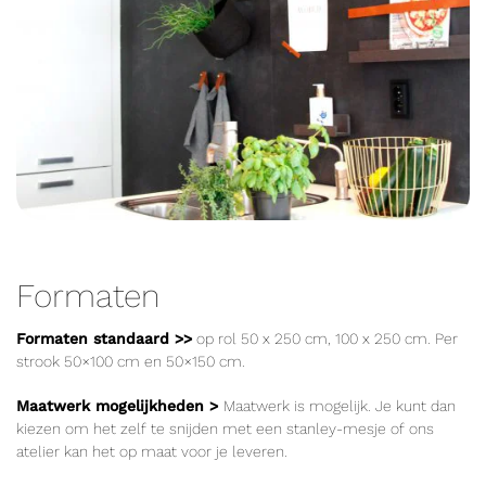
Formaten
Formaten standaard >>
op rol 50 x 250 cm, 100 x 250 cm. Per
strook 50×100 cm en 50×150 cm.
Maatwerk mogelijkheden >
Maatwerk is mogelijk. Je kunt dan
kiezen om het zelf te snijden met een stanley-mesje of ons
atelier kan het op maat voor je leveren.