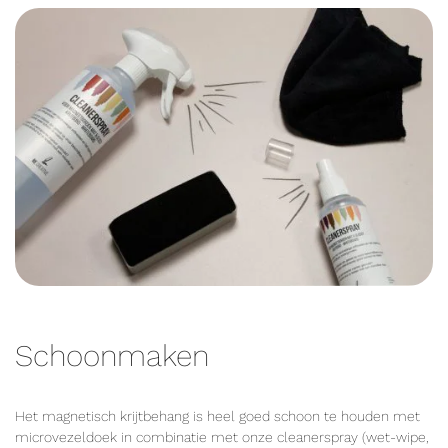
Schoonmaken
Het magnetisch krijtbehang is heel goed schoon te houden met
microvezeldoek in combinatie met onze cleanerspray (wet-wipe,