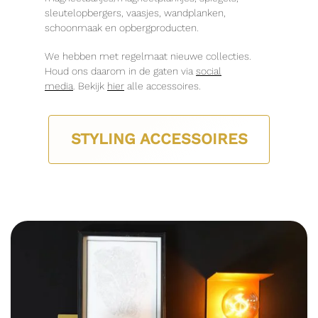
sleutelopbergers, vaasjes, wandplanken,
schoonmaak en opbergproducten.
We hebben met regelmaat nieuwe collecties.
Houd ons daarom in de gaten via
social
media
. Bekijk
hier
alle accessoires.
STYLING ACCESSOIRES