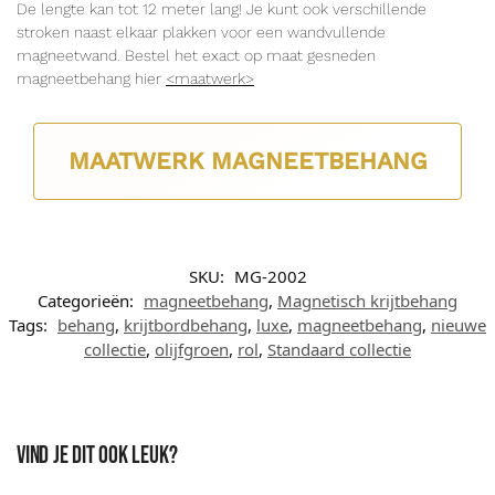
De lengte kan tot 12 meter lang! Je kunt ook verschillende
stroken naast elkaar plakken voor een wandvullende
magneetwand. Bestel het exact op maat gesneden
magneetbehang hier
<maatwerk>
MAATWERK MAGNEETBEHANG
SKU:
MG-2002
Categorieën:
magneetbehang
,
Magnetisch krijtbehang
Tags:
behang
,
krijtbordbehang
,
luxe
,
magneetbehang
,
nieuwe
collectie
,
olijfgroen
,
rol
,
Standaard collectie
Vind je dit ook leuk?