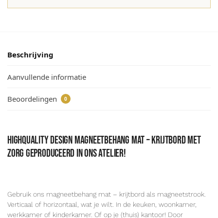
Beschrijving
Aanvullende informatie
Beoordelingen
0
Highquality design magneetbehang mat – krijtbord met
zorg geproduceerd in ons atelier!
Gebruik ons magneetbehang mat – krijtbord als magneetstrook.
Verticaal of horizontaal, wat je wilt. In de keuken, woonkamer,
werkkamer of kinderkamer. Of op je (thuis) kantoor! Door