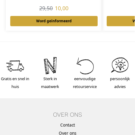
29,50
10,00
Word geïnformeerd
W
Gratis en snel in
Sterk in
eenvoudige
persoonlijk
huis
maatwerk
retourservice
advies
OVER ONS
Contact
Over ons