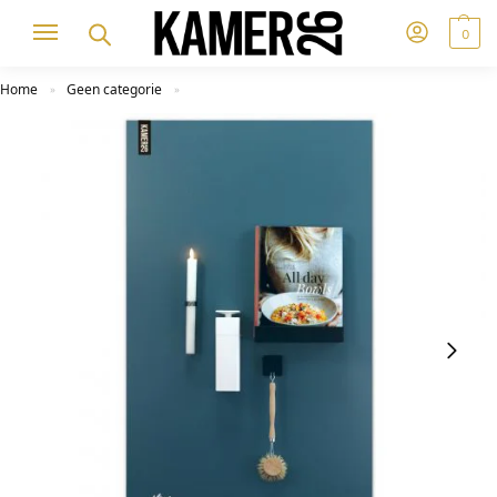
0
Home
Geen categorie
»
»