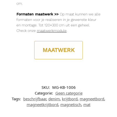
cm.
Formaten maatwerk >>
Op maat kunnen we alle
formaten voor je realiseren in je gewenste kleur
en montage. Tot 120×300 cm uit een geheel.
Check onze
maatwerkmodule
.
MAATWERK
SKU:
MG-KB-1006
Categorie:
Geen categorie
Tags:
beschrijfbaar
,
denim
,
krijtbord
,
magneetbord
,
magneetkrijtbord
,
magnetisch
,
mat