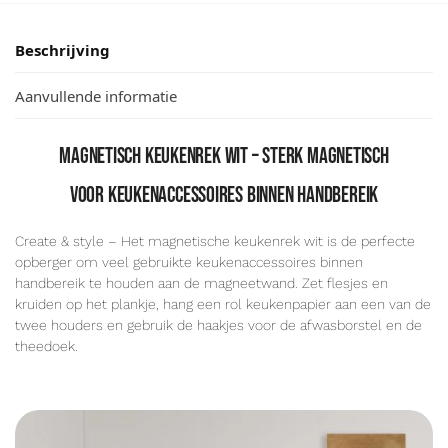
Beschrijving
Aanvullende informatie
Magnetisch keukenrek wit – sterk magnetisch
voor keukenaccessoires binnen handbereik
Create & style – Het magnetische keukenrek wit is de perfecte
opberger om veel gebruikte keukenaccessoires binnen
handbereik te houden aan de magneetwand. Zet flesjes en
kruiden op het plankje, hang een rol keukenpapier aan een van de
twee houders en gebruik de haakjes voor de afwasborstel en de
theedoek.