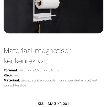
Materiaal magnetisch
keukenrek wit
Formaat:
34 cm x 24,5 cm x 6,5 cm
Kleur:
wit
Materiaal:
gecoat staal en voorzien van supersterke magneet
aan achterzijde
SKU:
MAG-KR-001