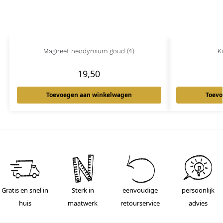
Magneet neodymium goud (4)
Kr
19,50
Toevoegen aan winkelwagen
Toevo
Gratis en snel in
Sterk in
eenvoudige
persoonlijk
huis
maatwerk
retourservice
advies