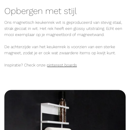
Opbergen met stijl
Ons magnetisch keukenrek wit is geproduceerd van stevig staal,
strak gecoat in wit. Het rek heeft een glossy uitstraling. Echt een
mooi exemplaar op je magneetbord of magneetwand.
De achterzijde van het keukenrek is voorzien van een sterke
magneet, zodat je er ook wat zwaardere items op kwijt kunt.
Inspiratie? Check onze
pinterest boards