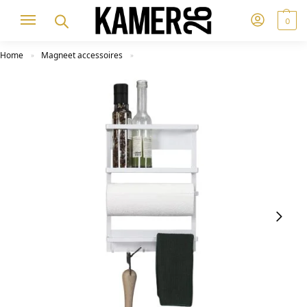
0
Home
Magneet accessoires
»
»