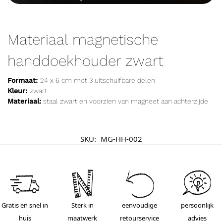
Materiaal magnetische
handdoekhouder zwart
Formaat:
24 x 6 cm met 3 uitschuifbare delen
Kleur:
zwart
Materiaal:
staal zwart en voorzien van magneet aan achterzijde
SKU:
MG-HH-002
Gratis en snel in
Sterk in
eenvoudige
persoonlijk
huis
maatwerk
retourservice
advies