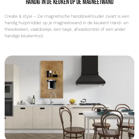
handig in de keuken op de magneetwand
Create & style – De magnetische handdoekhouder zwart is een
handig hulpmiddel op je magneetwand in de keuken! Hand- en
theedoeken, vaatdoekje, een tasje, afwasborstel of een ander
handige keukentool.