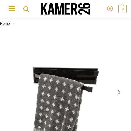
0
Home
»