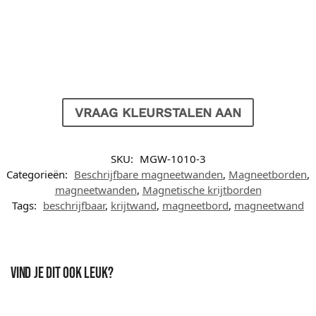
VRAAG KLEURSTALEN AAN
SKU:
MGW-1010-3
Categorieën:
Beschrijfbare magneetwanden
,
Magneetborden
,
magneetwanden
,
Magnetische krijtborden
Tags:
beschrijfbaar
,
krijtwand
,
magneetbord
,
magneetwand
Vind je dit ook leuk?