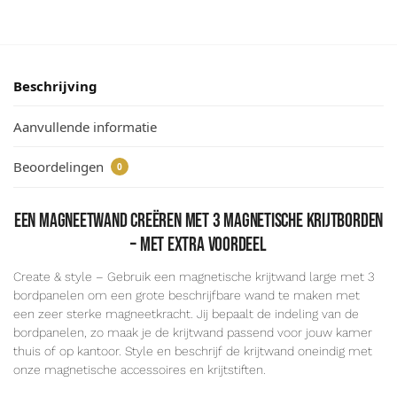
Beschrijving
Aanvullende informatie
Beoordelingen
0
een magneetwand creëren met 3 magnetische krijtborden
– met extra voordeel
Create & style – Gebruik een magnetische krijtwand large met 3
bordpanelen om een grote beschrijfbare wand te maken met
een zeer sterke magneetkracht. Jij bepaalt de indeling van de
bordpanelen, zo maak je de krijtwand passend voor jouw kamer
thuis of op kantoor. Style en beschrijf de krijtwand oneindig met
onze magnetische accessoires en krijtstiften.