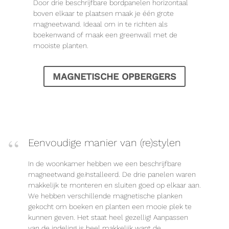
Door drie beschrijfbare bordpanelen horizontaal
boven elkaar te plaatsen maak je één grote
magneetwand. Ideaal om in te richten als
boekenwand of maak een greenwall met de
mooiste planten.
MAGNETISCHE OPBERGERS
Eenvoudige manier van (re)stylen
In de woonkamer hebben we een beschrijfbare
magneetwand ge
ï
nstalleerd. De drie panelen waren
makkelijk te monteren en sluiten goed op elkaar aan.
We hebben verschillende magnetische planken
gekocht om boeken en planten een mooie plek te
kunnen geven. Het staat heel gezellig! Aanpassen
van de indeling is heel makkelijk want de