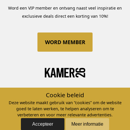
Word een VIP member en ontvang naast veel inspiratie en
exclusieve deals direct een korting van 10%!
WORD MEMBER
Whatsapp
of
Bel
Cookie beleid
Of ga naar onze
klantenservice
.
Deze website maakt gebruik van “cookies” om de website
goed te laten werken, te helpen analyseren om te
©2026 ATELIER KAMER26 – KvK: 32107029 – BTW nr.
verbeteren en voor meer relevante advertenties.
NL8142.59.662.B01
Accepteer
Meer informatie