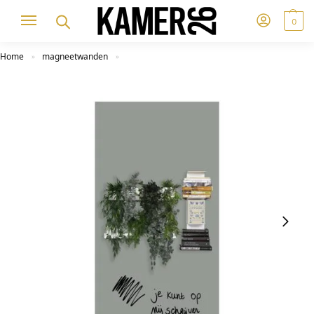
0
Home
magneetwanden
»
»