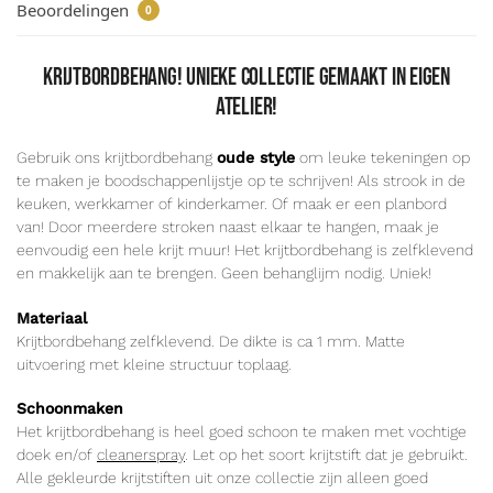
Beoordelingen
0
Krijtbordbehang! Unieke collectie gemaakt in eigen
atelier!
Gebruik ons krijtbordbehang
oude style
om leuke tekeningen op
te maken je boodschappenlijstje op te schrijven! Als strook in de
keuken, werkkamer of kinderkamer. Of maak er een planbord
van! Door meerdere stroken naast elkaar te hangen, maak je
eenvoudig een hele krijt muur! Het krijtbordbehang is zelfklevend
en makkelijk aan te brengen. Geen behanglijm nodig. Uniek!
Materiaal
Krijtbordbehang zelfklevend. De dikte is ca 1 mm. Matte
uitvoering met kleine structuur toplaag.
Schoonmaken
Het krijtbordbehang is heel goed schoon te maken met vochtige
doek en/of
cleanerspray
. Let op het soort krijtstift dat je gebruikt.
Alle gekleurde krijtstiften uit onze collectie zijn alleen goed