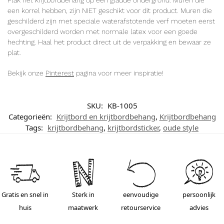
Plak het krijtbordbehang op een gladde ondergrond. Muren die
een korrel hebben, zijn NIET geschikt voor dit product. Muren die
geschilderd zijn met speciale waterafstotende verf moeten eerst
overgeschilderd worden met normale latex voor een goede
hechting. Haal het product direct uit de verpakking en bewaar ze
plat.
Bekijk onze
Pinterest
pagina voor meer inspiratie!
SKU:
KB-1005
Categorieën:
Krijtbord en krijtbordbehang
,
Krijtbordbehang
Tags:
krijtbordbehang
,
krijtbordsticker
,
oude style
Gratis en snel in
Sterk in
eenvoudige
persoonlijk
huis
maatwerk
retourservice
advies