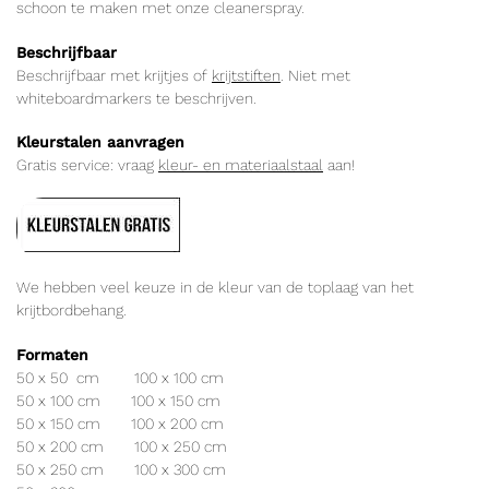
schoon te maken met onze cleanerspray.
Beschrijfbaar
Beschrijfbaar met krijtjes of
krijtstiften
. Niet met
whiteboardmarkers te beschrijven.
Kleurstalen aanvragen
Gratis service: vraag
kleur- en materiaalstaal
aan!
We hebben veel keuze in de kleur van de toplaag van het
krijtbordbehang.
Formaten
50 x 50 cm 100 x 100 cm
50 x 100 cm 100 x 150 cm
50 x 150 cm 100 x 200 cm
50 x 200 cm 100 x 250 cm
50 x 250 cm 100 x 300 cm