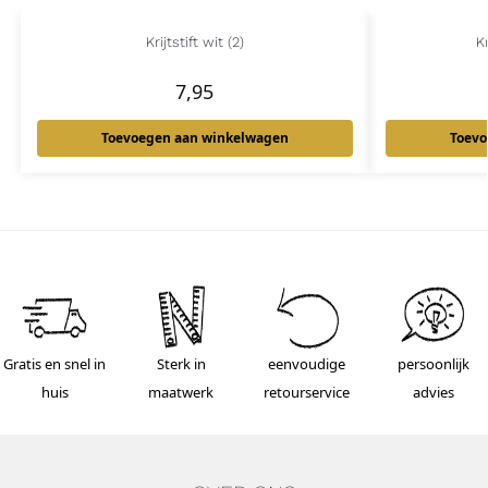
Krijtstift wit (2)
Kr
7,95
Toevoegen aan winkelwagen
Toevo
Gratis en snel in
Sterk in
eenvoudige
persoonlijk
huis
maatwerk
retourservice
advies