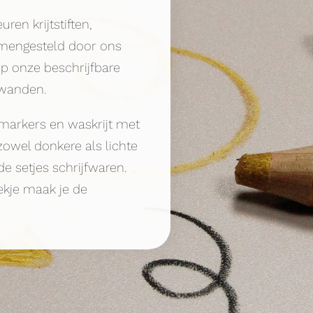
ren krijtstiften,
amengesteld door ons
p onze beschrijfbare
wanden.
dmarkers en waskrijt met
zowel donkere als lichte
de setjes schrijfwaren.
kje maak je de