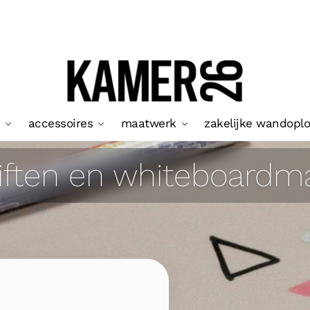
accessoires
maatwerk
zakelijke wandopl
stiften en whiteboardm