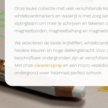
Onze leuke collectie met veel verschillende kleu
whiteboardmarkers en waskrijt is met zorg s
stylingteam om mee te schrijven en tekenen o
magneetborden, magneetbehang en magneet
We selecteren de beste krijtstiften, whiteboar
heldere kleuren en hoge dekkingskracht. Voor 
beschrijfbare ondergronden zijn er verschillen
Met onze
cleanerspray
en een micro vezeldoe
ondergrond weer helemaal perfect schoon.