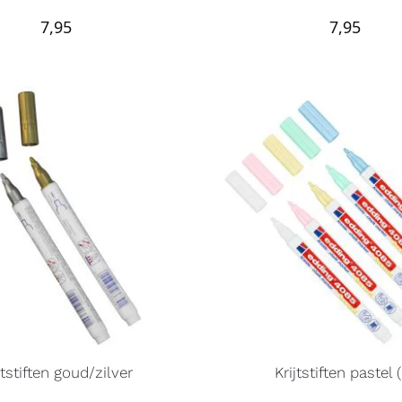
7,95
7,95
jtstiften goud/zilver
Krijtstiften pastel 