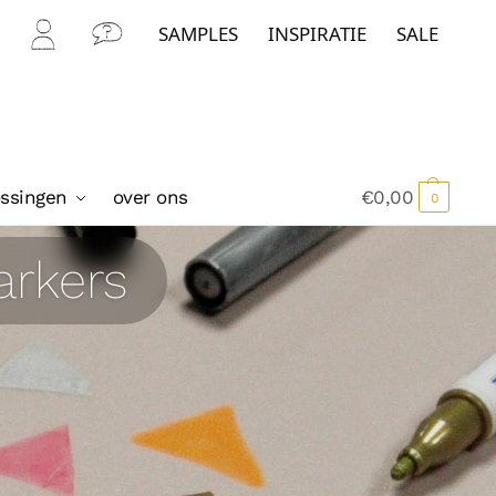
SAMPLES
INSPIRATIE
SALE
Mijn
Con
Acc
tact
oun
t
ossingen
over ons
€
0,00
0
arkers