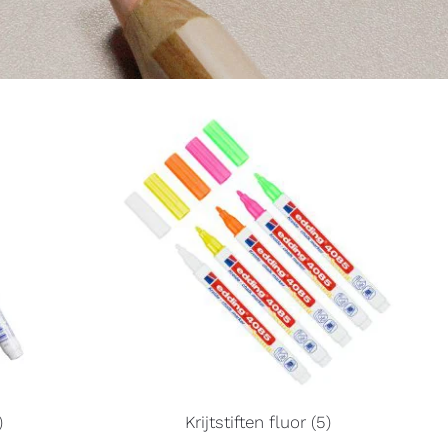
)
Krijtstiften fluor (5)