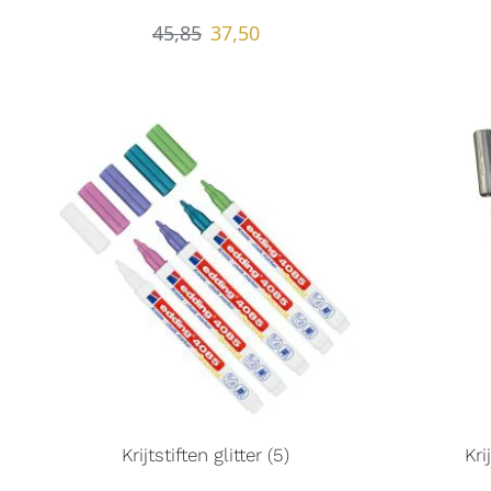
45,85
37,50
Krijtstiften glitter (5)
Kri