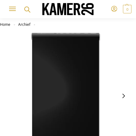
0
Home
Archief
»
»