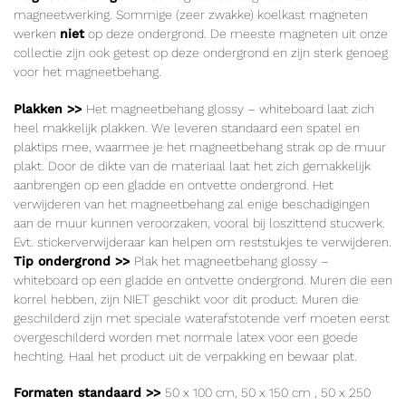
magneetwerking. Sommige (zeer zwakke) koelkast magneten
werken
niet
op deze ondergrond. De meeste magneten uit onze
collectie zijn ook getest op deze ondergrond en zijn sterk genoeg
voor het magneetbehang.
Plakken >>
Het magneetbehang glossy – whiteboard laat zich
heel makkelijk plakken. We leveren standaard een spatel en
plaktips mee, waarmee je het magneetbehang strak op de muur
plakt. Door de dikte van de materiaal laat het zich gemakkelijk
aanbrengen op een gladde en ontvette ondergrond. Het
verwijderen van het magneetbehang zal enige beschadigingen
aan de muur kunnen veroorzaken, vooral bij loszittend stucwerk.
Evt. stickerverwijderaar kan helpen om reststukjes te verwijderen.
Tip ondergrond >>
Plak het magneetbehang glossy –
whiteboard op een gladde en ontvette ondergrond. Muren die een
korrel hebben, zijn NIET geschikt voor dit product. Muren die
geschilderd zijn met speciale waterafstotende verf moeten eerst
overgeschilderd worden met normale latex voor een goede
hechting. Haal het product uit de verpakking en bewaar plat.
Formaten standaard >>
50 x 100
cm
, 50 x 150
cm
, 50 x 250