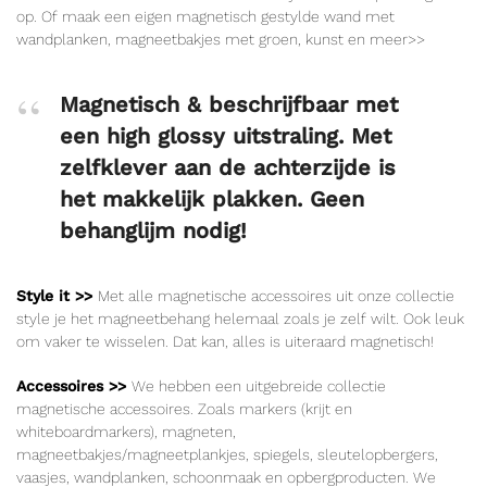
op. Of maak een eigen magnetisch gestylde wand met
wandplanken, magneetbakjes met groen, kunst en meer>>
Magnetisch & beschrijfbaar met
een high glossy uitstraling. Met
zelfklever aan de achterzijde is
het makkelijk plakken. Geen
behanglijm nodig!
Style it >>
Met alle magnetische accessoires uit onze collectie
style je het magneetbehang helemaal zoals je zelf wilt. Ook leuk
om vaker te wisselen. Dat kan, alles is uiteraard magnetisch!
Accessoires >>
We hebben een uitgebreide collectie
magnetische accessoires. Zoals markers (krijt en
whiteboardmarkers), magneten,
magneetbakjes/magneetplankjes, spiegels, sleutelopbergers,
vaasjes, wandplanken, schoonmaak en opbergproducten. We