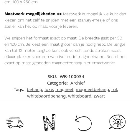
cm
, 100 x 250
cm
Maatwerk mogelijkheden >>
Maatwerk is mogelijk. Je kunt dan
kiezen om het zelf te snijden met een stanley-mesje of ons
atelier kan het op maat voor je leveren.
We snijden het formaat exact op maat. De breedte gaat per 50
en 100 cm. Je kiest een maat groter dan je nodig hebt. De lengte
kan tot 12 meter lang! Je kunt ook verschillende stroken naast
elkaar plakken voor een wandvullende magneetwand. Bestel het
exact op maat gesneden magneetbehang hier
<maatwerk>
SKU:
WB-100034
Categorie:
Archief
Tags:
behang
,
luxe
,
magneet
,
magneetbehang
,
rol
,
whitebaordbehang
,
whiteboard
,
zwart