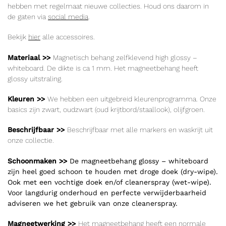
hebben met regelmaat nieuwe collecties. Houd ons daarom in
de gaten via
social media
.
Bekijk
hier
alle accessoires.
Materiaal >>
Magnetisch
behang zelfklevend high glossy –
whiteboard. De dikte is ca 1 mm. Het magneetbehang heeft
glossy uitstraling.
Kleuren >>
We hebben een uitgebreid kleurenprogramma. Onze
basics zijn zwart, oudzwart (oud krijtbord/staallook), olijfgroen.
Beschrijfbaar >>
Beschrijfbaar met alle markers en waskrijt uit
onze collectie.
Schoonmaken >>
De magneetbehang glossy – whiteboard
zijn heel goed schoon te houden met droge doek (dry-wipe).
Ook met een vochtige doek en/of cleanerspray (wet-wipe).
Voor langdurig onderhoud en perfecte verwijderbaarheid
adviseren we het gebruik van onze cleanerspray.
Magneetwerking >>
Het magneetbehang heeft een normale