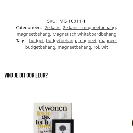
SKU:
MG-10011-1
Categorieën:
2e kans
,
2e kans - magneetbehang
,
magneetbehang
,
Magnetisch whiteboardbehang
Tags:
budget
,
budgetbehang
,
magneet
,
magneet
budgetbehang
,
magneetbehang
,
rol
,
wit
Vind je dit ook leuk?