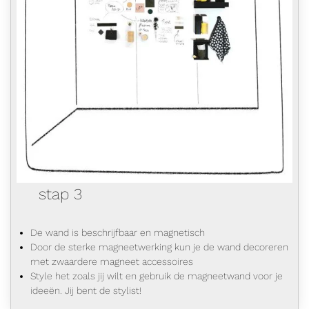
stap 3
De wand is beschrijfbaar en magnetisch
Door de sterke magneetwerking kun je de wand decoreren
met zwaardere magneet accessoires
Style het zoals jij wilt en gebruik de magneetwand voor je
ideeën. Jij bent de stylist!