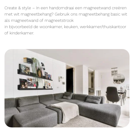
Create & style – In een handomdraai een magneetwand creëren
met wit magneetbehang? Gebruik ons magneetbehang basic wit
als magneetwand of magneetstrook
in bijvoorbeeld de woonkamer, keuken, werkkamer/thuiskantoor
of kinderkamer.