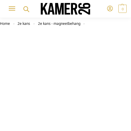
0
Home
2e kans
2e kans - magneetbehang
»
»
»