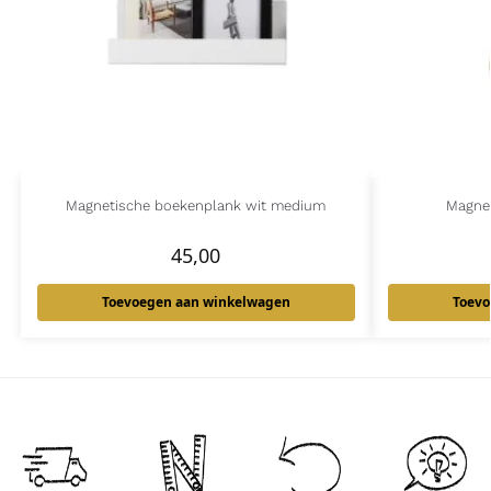
Magnetische boekenplank wit medium
Magne
45,00
Toevoegen aan winkelwagen
Toevo