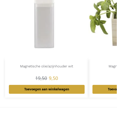
Magnetische olie/azijnhouder wit
Magn
19,50
9,50
Toevoegen aan winkelwagen
Toevo