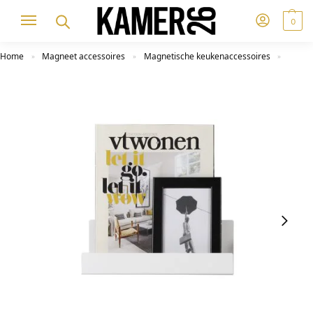
0
Home
Magneet accessoires
Magnetische keukenaccessoires
»
»
»