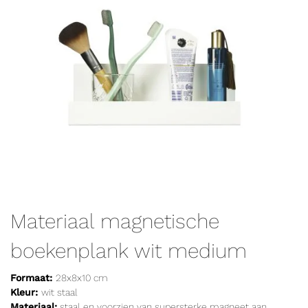
Materiaal magnetische
boekenplank wit medium
Formaat:
28x8x10 cm
Kleur:
wit staal
Materiaal:
staal en voorzien van supersterke magneet aan