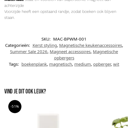
achterzijde
Voorzijde heeft een opstaand randje, zodat boeken ook blijven
staan.
SKU:
MAC-BPWM-001
Categorieën:
Kerst styling
,
Magnetische keukenaccessoires
,
Summer Sale 2026
,
Magneet accessoires
,
Magnetische
opbergers
Tags:
boekenplank
,
magnetisch
,
medium
,
opberger
,
wit
Vind je dit ook leuk?
-51%