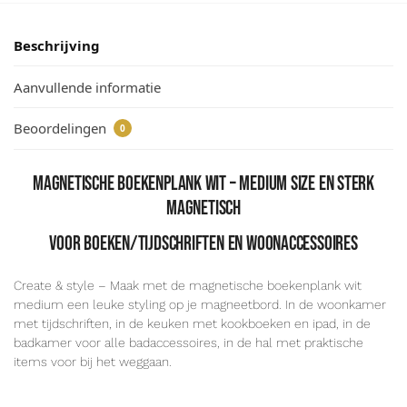
Beschrijving
Aanvullende informatie
Beoordelingen
0
Magnetische boekenplank wit – medium size en sterk
magnetisch
voor boeken/tijdschriften en woonaccessoires
Create & style – Maak met de magnetische boekenplank wit
medium een leuke styling op je magneetbord. In de woonkamer
met tijdschriften, in de keuken met kookboeken en ipad, in de
badkamer voor alle badaccessoires, in de hal met praktische
items voor bij het weggaan.