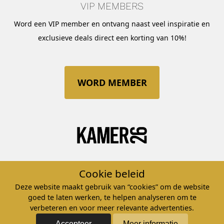
VIP MEMBERS
Word een VIP member en ontvang naast veel inspiratie en
exclusieve deals direct een korting van 10%!
WORD MEMBER
Whatsapp
of
Bel
Cookie beleid
Of ga naar onze
klantenservice
.
Deze website maakt gebruik van “cookies” om de website
goed te laten werken, te helpen analyseren om te
©2026 ATELIER KAMER26 – KvK: 32107029 – BTW nr.
verbeteren en voor meer relevante advertenties.
NL8142.59.662.B01
Accepteer
Meer informatie