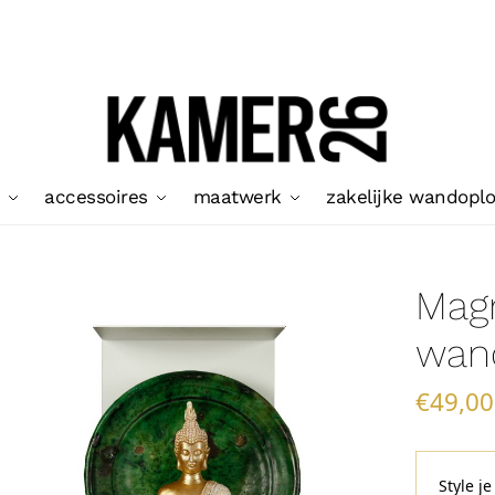
accessoires
maatwerk
zakelijke wandopl
Mag
wand
€
49,00
Style 