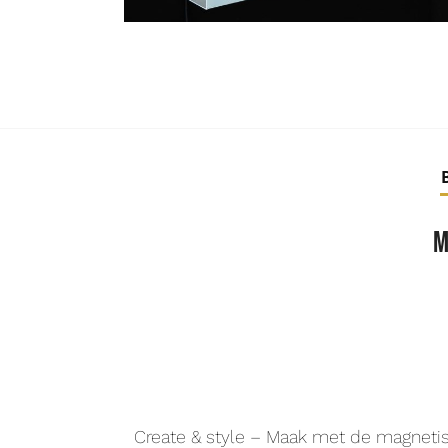
M
Create & style – Maak met de magneti