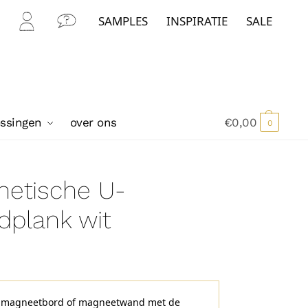
SAMPLES
INSPIRATIE
SALE
Mijn
Con
Acc
tact
oun
t
ossingen
over ons
€
0,00
0
netische U-
plank wit
je magneetbord of magneetwand met de