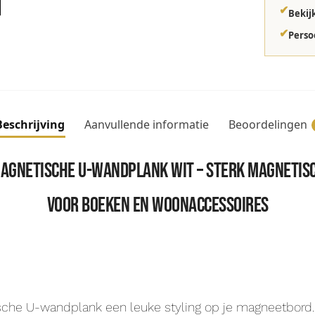
✔
Bekij
✔
Perso
Beschrijving
Aanvullende informatie
Beoordelingen
agnetische U-wandplank wit – sterk magnetis
voor boeken en woonaccessoires
sche U-wandplank een leuke styling op je magneetbord