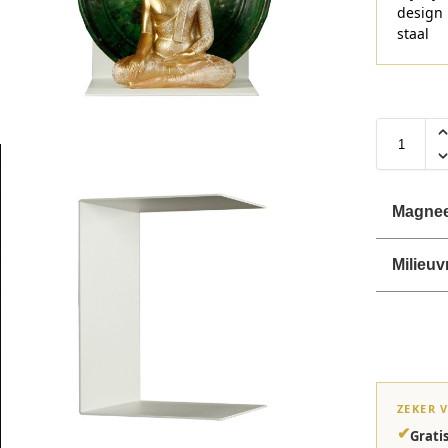
design
staal
Magneet
Milieuv
ZEKER 
✔
Grati