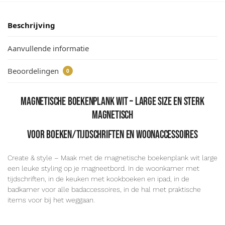
Beschrijving
Aanvullende informatie
Beoordelingen
0
Magnetische boekenplank wit – large size en sterk
magnetisch
voor boeken/tijdschriften en woonaccessoires
Create & style – Maak met de magnetische boekenplank wit large
een leuke styling op je magneetbord. In de woonkamer met
tijdschriften, in de keuken met kookboeken en ipad, in de
badkamer voor alle badaccessoires, in de hal met praktische
items voor bij het weggaan.