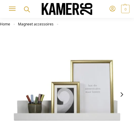
0
Home
Magneet accessoires
»
»