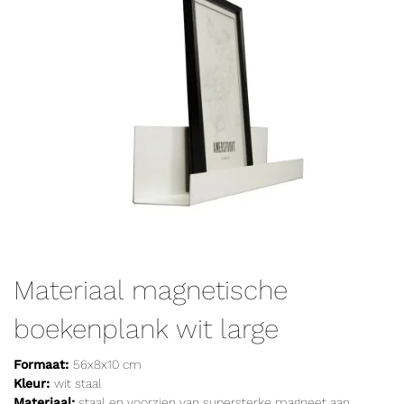
Materiaal magnetische
boekenplank wit large
Formaat:
56x8x10 cm
Kleur:
wit staal
Materiaal:
staal en voorzien van supersterke magneet aan