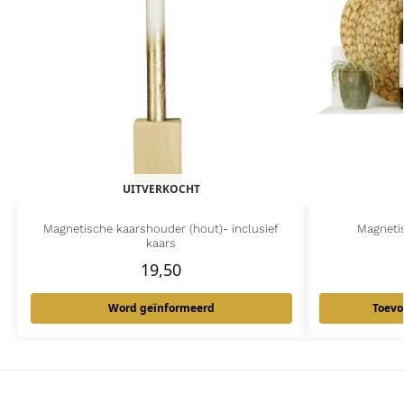
UITVERKOCHT
Magnetische kaarshouder (hout)- inclusief
Magneti
kaars
19,50
Word geïnformeerd
Toevo