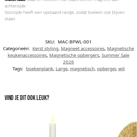
achterzijde
Voorzijde heeft een opstaand randje, zodat boeken ook blijven
staan.
SKU:
MAC-BPWL-001
Categorieën:
Kerst styling
,
Magneet accessoires
,
Magnetische
keukenaccessoires
,
Magnetische opbergers
,
Summer Sale
2026
Tags:
boekenplank
,
Large
,
magnetisch
,
opberger
,
wit
Vind je dit ook leuk?