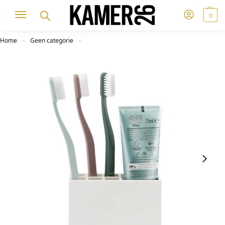
0
Home
Geen categorie
»
»