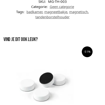
SKU:
MG-TH-003
Categorie:
Geen categorie
Tags:
badkamer
,
magneetbakje
,
magnetisch
,
tandenborstelhouder
Vind je dit ook leuk?
-51%