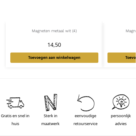
Magneten metaal wit (4)
Magn
14,50
Toevoegen aan winkelwagen
Toevo
Gratis en snel in
Sterk in
eenvoudige
persoonlijk
huis
maatwerk
retourservice
advies