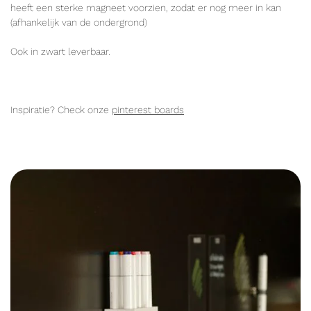
heeft een sterke magneet voorzien, zodat er nog meer in kan
(afhankelijk van de ondergrond)
Ook in zwart leverbaar.
Inspiratie? Check onze
pinterest boards