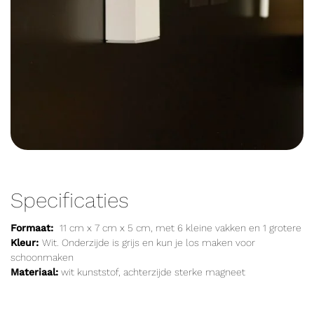
Specificaties
Formaat:
11 cm x 7 cm x 5 cm, met 6 kleine vakken en 1 grotere
Kleur:
Wit. Onderzijde is grijs en kun je los maken voor
schoonmaken
Materiaal:
wit kunststof, achterzijde sterke magneet