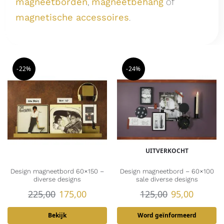
magneetborden
,
magneetbehang
of
magnetische accessoires
.
-22%
-24%
UITVERKOCHT
Design magneetbord 60×150 –
Design magneetbord – 60×100
diverse designs
sale diverse designs
225,00
175,00
125,00
95,00
Bekijk
Word geïnformeerd