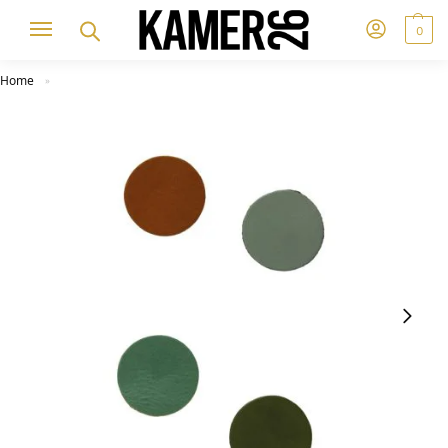
0
Home
»