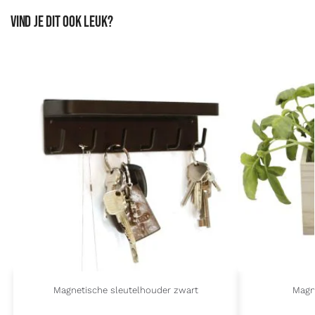
Vind je dit ook leuk?
Magnetische sleutelhouder zwart
Magn