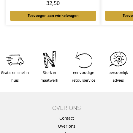
32,50
Toevoegen aan winkelwagen
Toevo
Gratis en snel in
Sterk in
eenvoudige
persoonlijk
huis
maatwerk
retourservice
advies
OVER ONS
Contact
Over ons