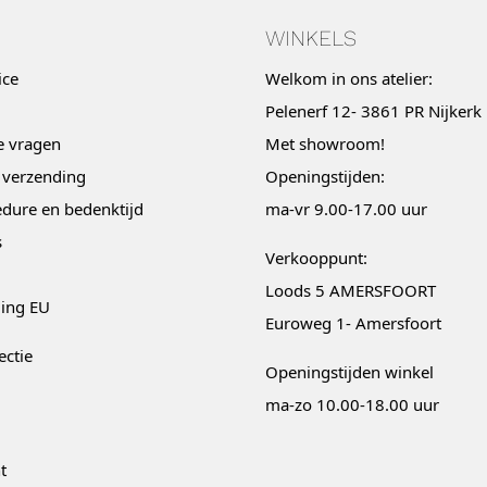
WINKELS
ice
Welkom in ons atelier:
Pelenerf 12- 3861 PR Nijkerk
e vragen
Met
showroom
!
 verzending
Openingstijden:
dure en bedenktijd
ma-vr 9.00-17.00 uur
s
Verkooppunt:
Loods 5 AMERSFOORT
ging EU
Euroweg 1- Amersfoort
ectie
Openingstijden winkel
ma-zo 10.00-18.00 uur
t