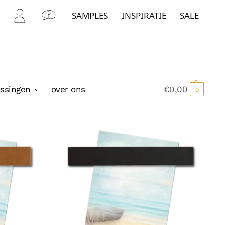
SAMPLES
INSPIRATIE
SALE
Mijn
Con
Acc
tact
oun
t
ossingen
over ons
€
0,00
0