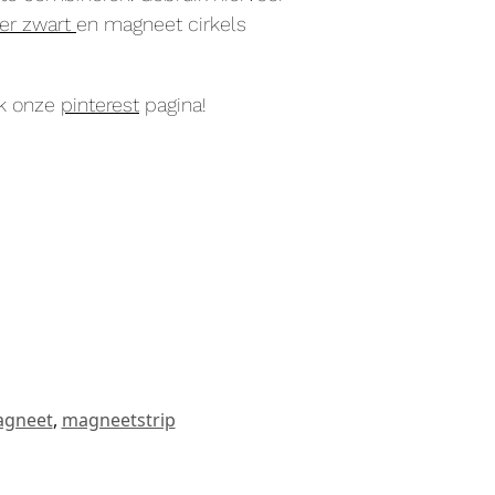
er zwart
en magneet cirkels
jk onze
pinterest
pagina!
gneet
,
magneetstrip