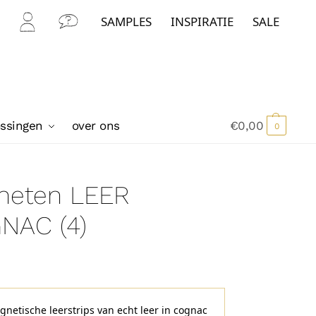
SAMPLES
INSPIRATIE
SALE
Mijn
Con
Acc
tact
oun
t
ossingen
over ons
€
0,00
0
neten LEER
NAC (4)
gnetische leerstrips van echt leer in cognac