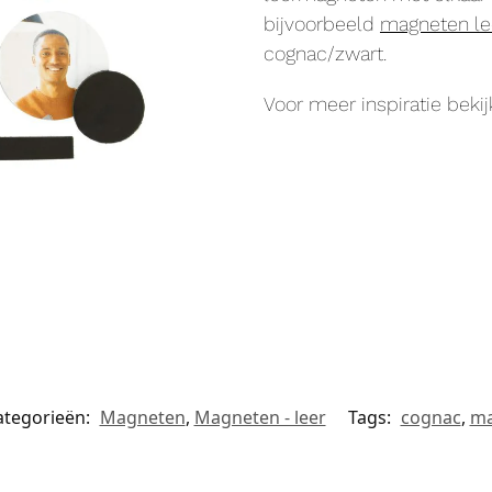
bijvoorbeeld
magneten le
cognac/zwart.
Voor meer inspiratie beki
ategorieën:
Magneten
,
Magneten - leer
Tags:
cognac
,
ma