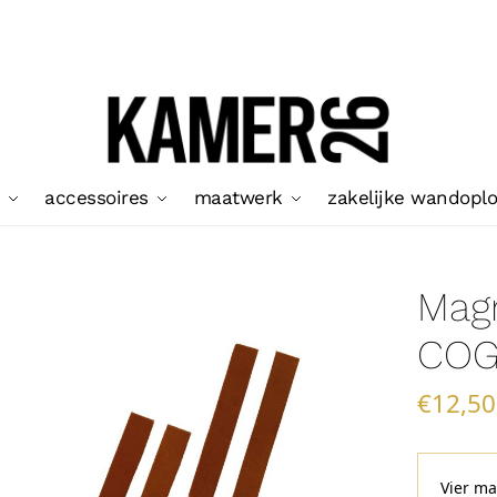
accessoires
maatwerk
zakelijke wandopl
Mag
COG
€
12,50
Vier ma