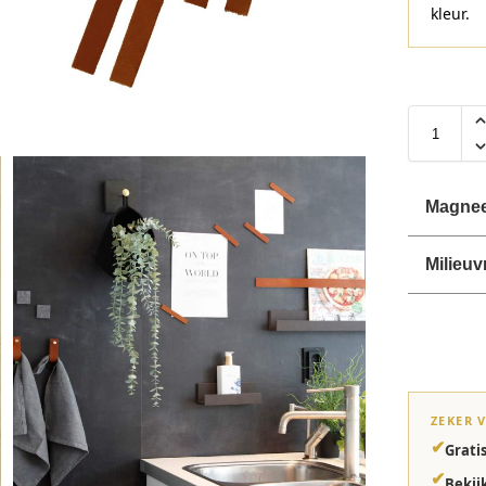
kleur.
Magnee
Milieuv
ZEKER 
✔
Grati
✔
Bekij