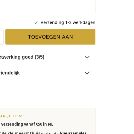
Verzending 1-3 werkdagen
TOEVOEGEN AAN
WINKELWAGEN
twerking goed (3/5)
riendelijk
VAN JE KEUZE
s verzending vanaf €50 in NL
k de kleur eerst thuis
met gratis
kleursamples