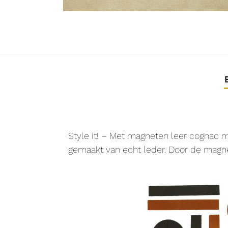
Style it! – Met magneten leer cognac m
gemaakt van echt leder. Door de magne