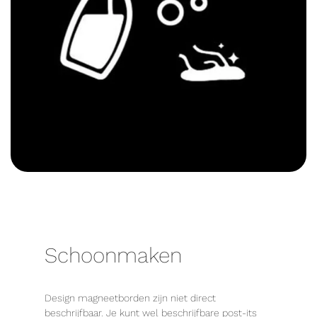
Schoonmaken
Design magneetborden zijn niet direct
beschrijfbaar. Je kunt wel beschrijfbare post-its