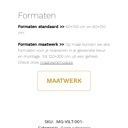
Formaten
Formaten standaard >>
60×100 cm en 60×150
cm.
Formaten maatwerk >>
Op maat kunnen we alle
formaten voor je realiseren in je gewenste kleur
en montage. Tot 120×300 cm uit een geheel.
Check onze
maatwerkmodule
.
MAATWERK
SKU:
MG-VILT-001-
Categorie:
Geen categorie