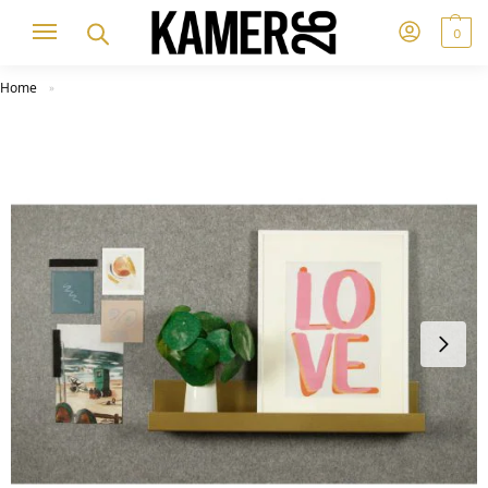
0
Home
»