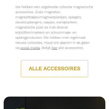
We hebben een uitgebreide collectie magnetische
accessoires. Zoals magneten,
magneetbakjes/magneetplankjes, spiegels,
sleutelopbergers, vaasjes, wandplanken,
magnetsiche post-its met diverse
krijtstiften/markers en schoonmaak- en
opbergproducten. We hebben met regelmaat
nieuwe collecties. Houd ons daarom in de gaten
via
social media
. Bekijk
hier
alle accessoires.
ALLE ACCESSOIRES