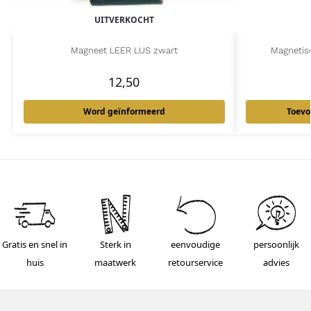
UITVERKOCHT
Magneet LEER LUS zwart
Magnetis
12,50
Word geïnformeerd
Toevo
Gratis en snel in
Sterk in
eenvoudige
persoonlijk
huis
maatwerk
retourservice
advies