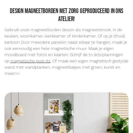
Design magneetborden met zorg geproduceerd in ons
atelier!
Gebruik onze magneetborden dessin als magneetstrook. In de
keuken, woonkamer, werkkamer of kinderkamer. Of op je (thuis)
kantoor! Door meerdere panelen naast elkaar te hangen, maak je
ook eenvoudig een hele magnetische muur. Maak je eigen
moodboard met foto’s en kaarten. Schrijf de to do’s/planningen
op
magnetische post-its
. Of maak een eigen magnetisch gestylde
wand met wandplanken, magneetbakjes met groen, kunst en
meer>>