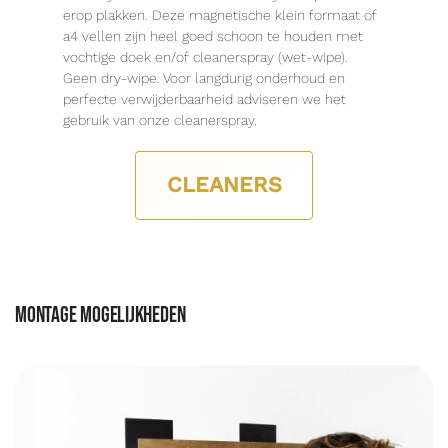
erop plakken. Deze magnetische klein formaat of
a4 vellen zijn heel goed schoon te houden met
vochtige doek en/of cleanerspray (wet-wipe).
Geen dry-wipe. Voor langdurig onderhoud en
perfecte verwijderbaarheid adviseren we het
gebruik van onze cleanerspray.
CLEANERS
Montage mogelijkheden