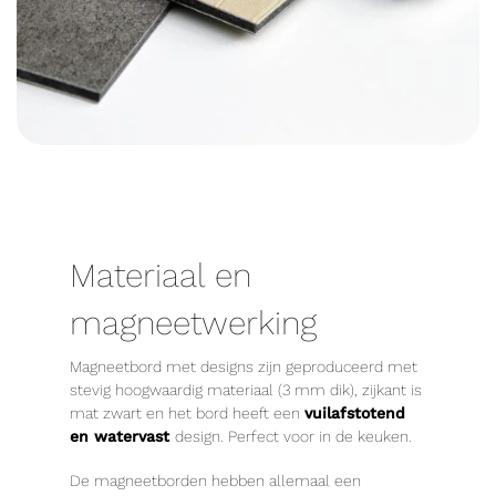
Materiaal en
magneetwerking
Magneetbord met designs zijn geproduceerd met
stevig hoogwaardig materiaal (3 mm dik), zijkant is
mat zwart en het bord heeft een
vuilafstotend
en watervast
design. Perfect voor in de keuken.
De magneetborden hebben allemaal een