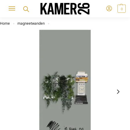
0
Home
magneetwanden
»
»