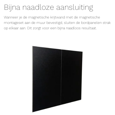
Bijna naadloze aansluiting
Wanneer je de magnetische krijtwand met de magnetische
montageset aan de muur bevestigd, sluiten de bordpanelen strak
op elkaar aan. Dit zorgt voor een bijna naadloos resultaat.