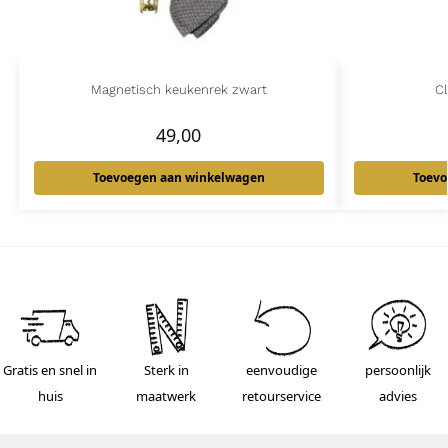
Magnetisch keukenrek zwart
C
49,00
Toevoegen aan winkelwagen
Toevo
Gratis en snel in
Sterk in
eenvoudige
persoonlijk
huis
maatwerk
retourservice
advies