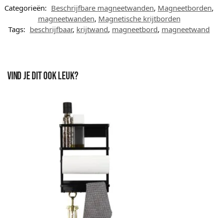
Categorieën:
Beschrijfbare magneetwanden
,
Magneetborden
,
magneetwanden
,
Magnetische krijtborden
Tags:
beschrijfbaar
,
krijtwand
,
magneetbord
,
magneetwand
Vind je dit ook leuk?