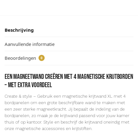
Beschrijving
Aanvullende informatie
Beoordelingen
0
een magneetwand creëren met 4 magnetische krijtborden
– met extra voordeel
Create & style – Gebruik een magnetische krijtwand XL met 4
bordpanelen om een grote beschrijfbare wand te maken met
een zeer sterke magneetkracht. Jij bepaalt de indeling van de
bordpanelen, zo maak je de krijtwand passend voor jouw kamer
thuis of op kantoor. Style en beschrijf de krijtwand oneindig met
onze magnetische accessoires en krijtstiften.