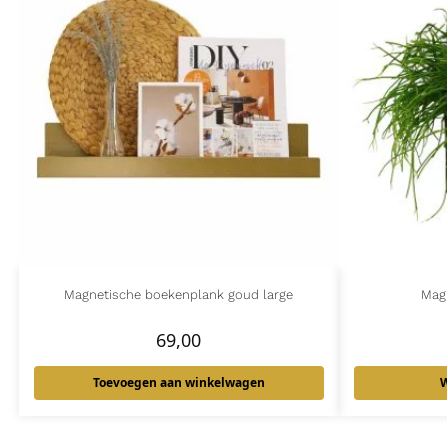
Magnetische boekenplank goud large
Mag
69,00
Toevoegen aan winkelwagen
W