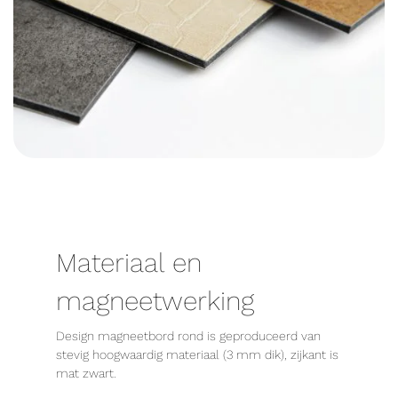
Materiaal en
magneetwerking
Design magneetbord rond is geproduceerd van
stevig hoogwaardig materiaal (3 mm dik), zijkant is
mat zwart.