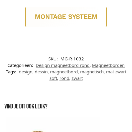
MONTAGE SYSTEEM
SKU:
MG-R-1032
Categorieën:
Design magneetbord rond
,
Magneetborden
Tags:
design
,
dessin
,
magneetbord
,
magnetisch
,
mat zwart
soft
,
rond
,
zwart
Vind je dit ook leuk?