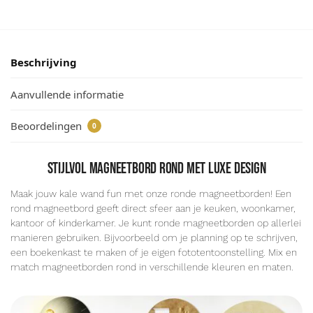
Beschrijving
Aanvullende informatie
Beoordelingen
0
Stijlvol magneetbord rond met luxe design
Maak jouw kale wand fun met onze ronde magneetborden! Een
rond magneetbord geeft direct sfeer aan je keuken, woonkamer,
kantoor of kinderkamer. Je kunt ronde magneetborden op allerlei
manieren gebruiken. Bijvoorbeeld om je planning op te schrijven,
een boekenkast te maken of je eigen fototentoonstelling. Mix en
match magneetborden rond in verschillende kleuren en maten.