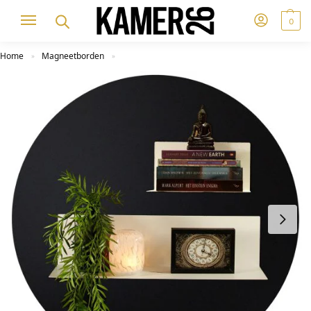
0
Home
Magneetborden
»
»