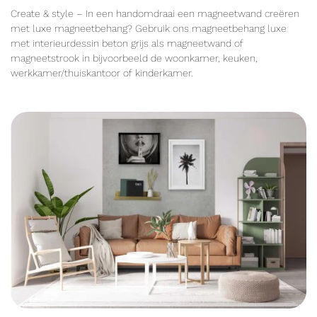
Create & style – In een handomdraai een magneetwand creëren
met luxe magneetbehang? Gebruik ons magneetbehang luxe
met interieurdessin beton grijs als magneetwand of
magneetstrook in bijvoorbeeld de woonkamer, keuken,
werkkamer/thuiskantoor of kinderkamer.