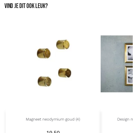
Vind je dit ook leuk?
Magneet neodymium goud (4)
Design m
19,50