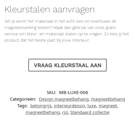
Kleurstalen aanvragen
Wil je eerst het materiaal in het echt zien en eventueel de
magneetwerking testen? Maak dan gebruik van onze gratis
service om kleur -en materiaal stalen op te vragen. Zo kies jij het
product dat het beste past bij jouw interieur!
VRAAG KLEURSTAAL AAN
SKU:
MB-LUXE-006
Categorieën:
Design magneetbehang
,
magneetbehang
Tags:
betongrijs
,
interieurdessin
,
luxe
,
magneet
,
magneetbehang
,
rol
,
Standaard collectie