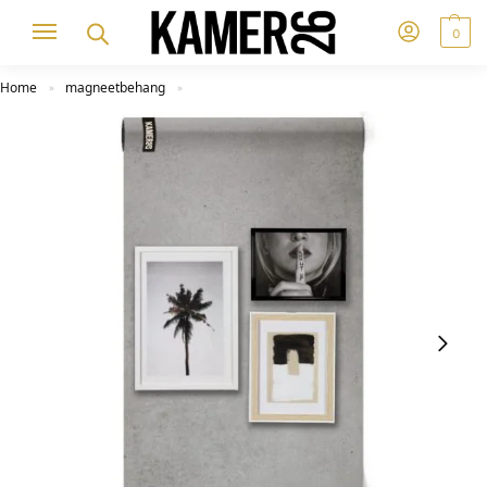
0
Home
magneetbehang
»
»