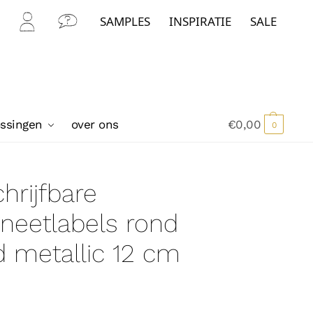
SAMPLES
INSPIRATIE
SALE
Mijn
Con
Acc
tact
oun
t
ossingen
over ons
€
0,00
0
hrijfbare
neetlabels rond
 metallic 12 cm