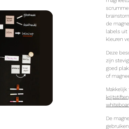
magneetla
scrummen,
brainstor
de magnet
labels uit
kleuren ve
Deze besc
zijn stevi
goed plak
of magne
Makkelijk
krijtstifte
whiteboa
De magnee
gebruike