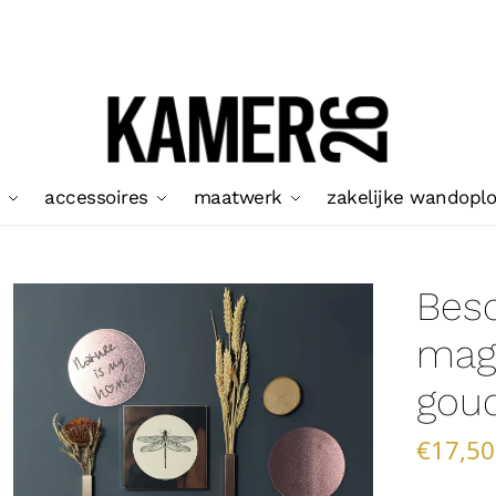
accessoires
maatwerk
zakelijke wandopl
Besc
mag
goud
€
17,50