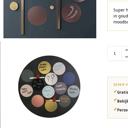
Super h
in goud
moodboa
ZEKER 
✔
Grati
✔
Bekij
✔
Perso