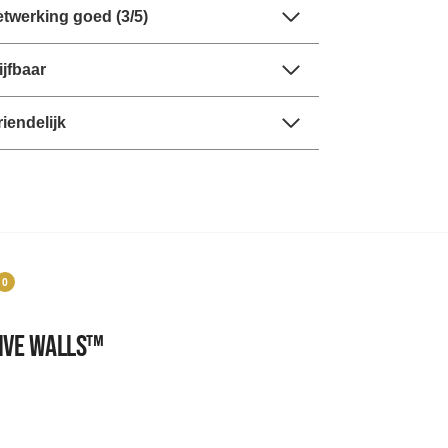
twerking goed (3/5)
jfbaar
riendelijk
0
tive Walls™