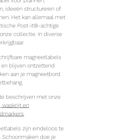
bel voor plannen,
 ideeën structureren of
men. Het kan allemaal met
ische Post-it®-achtige
 onze collectie. In diverse
rkrijgbaar.
hrijfbare magneetlabels
g en blijven ontzettend
ken aan je magneetbord
etbehang.
 te beschrijven met onze
n, waskrijt en
rdmarkers
.
tlabels zijn eindeloos te
n. Schoonmaken doe je