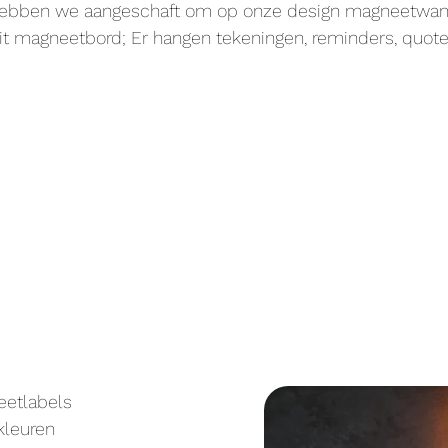
ebben we aangeschaft om op onze design magneetwand t
t magneetbord; Er hangen tekeningen, reminders, quotes
etlabels
 kleuren