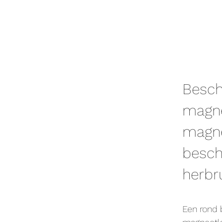
Besch
magne
magne
besch
herbr
Een rond 