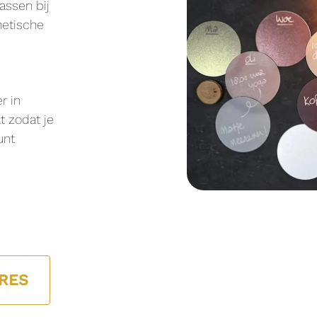
assen bij
netische
r in
t zodat je
unt
RES