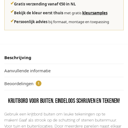
✔
Gratis verzending vanaf €50 in NL
✔
Bekijk de kleur eerst thuis
met gratis
kleursamples
✔
Persoonlijk advies
bij formaat, montage en toepassing
Beschrijving
Aanvullende informatie
Beoordelingen
1
Krijtbord voor buiten. Eindeloos schrijven en tekenen!
Gebruik een krijtbord
buiten om leuke tekeningen op te
maken! Gaaf als strook op de schutting of stenen buitenmuur.
Voor tuin en buitenlocaties. Door meerdere panelen naast elkaar