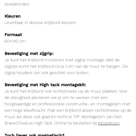
stoepborden.
Kleuren
Leverbaar in diverse krijtbord kleuren.
Formaat
60×140 cm
Bevestiging met zijgrip:
Je kunt het krijtbord monteren met zijgrip montage. Met de
zijgrips komt het krijtbord circa 1 cm van de muur te hangen. De
zijgrip houders zijn ook geschikt voor buiten.
Bevestiging met High tack montagekit:
Je kunt het krijtbord ook rechtstreeks op de muur plakken. Voor
de stevigheid adviseren we je om te werken met een
hoogwaardige en professionele constructie- en montagelijm met
een hoge kleefkracht. Plak een krijtbord alleen rechtstreeks op de
muur als deze ook glad en recht is! TIP: Montagelijm van Den
Braver/Zwaluw High Tack. Online te bestellen bij
Kitcentrum
.
Toch liever ook magnetisch?