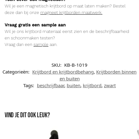
Wil je een magnetisch krijtbord op maat laten maken? Bestel
deze dan bij onze
magneet krijtborden maatwerk.
Vraag gratis een sample aan
Wil je ons krijtbord materiaal eerst zien en de beschrijfbaarheid
en schoonmaken testen?
Vraag dan een
sample
aan.
SKU:
KB-B-1019
Categorieën:
Krijtbord en krijtbordbehang
,
Krijtborden binnen
en buiten
Tags:
beschrijfbaar
,
buiten
,
krijtbord
,
zwart
Vind je dit ook leuk?